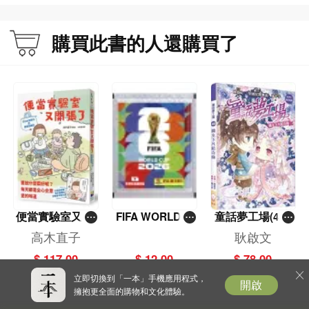
購買此書的人還購買了
便當實驗室又開
FIFA WORLD C
童話夢工場(40)
張了——日日和
UP 2026（Stick
——織女下凡結
高木直子
耿啟文
特別日的菜單挑
er pack 貼紙
奇緣
$ 117.00
$ 12.00
$ 78.00
戰記
包）
立即切換到「一本」手機應用程式，
開啟
擁抱更全面的購物和文化體驗。