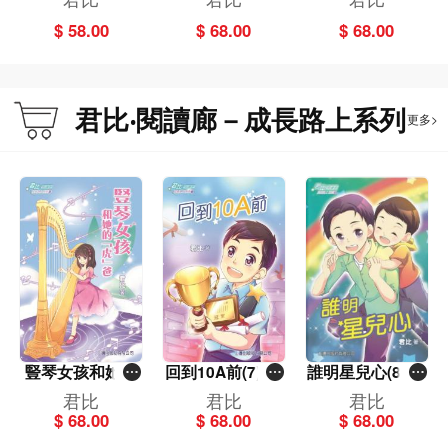
天使
$ 58.00
$ 68.00
$ 68.00
君比‧閱讀廊－成長路上系列
更多>
豎琴女孩和她的
回到10A前(7)[君
誰明星兒心(8)[君
「虎」爸(5)[君
比‧閱讀廊－成長
比‧閱讀廊－成長
君比
君比
君比
比‧閱讀廊－成長
路上系列]
路上系列]
$ 68.00
$ 68.00
$ 68.00
路上系列]