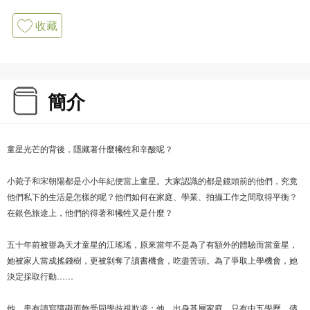
收藏
簡介
童星光芒的背後，隱藏著什麼犧牲和辛酸呢？
小菀子和宋朝陽都是小小年紀便當上童星。大家認識的都是鏡頭前的他們，究竟
他們私下的生活是怎樣的呢？他們如何在家庭、學業、拍攝工作之間取得平衡？
在銀色旅途上，他們的得著和犧牲又是什麼？
五十年前被譽為天才童星的江瑤瑤，原來當年不是為了有額外的體驗而當童星，
她被家人當成搖錢樹，更被剝奪了讀書機會，吃盡苦頭。為了爭取上學機會，她
決定採取行動……
他，患有讀寫障礙而飽受同學歧視欺凌；他，出身基層家庭，只有中五學歷。儘