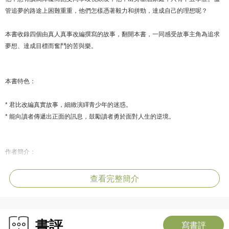
管追夢的路途上困難重重，他們怎樣憑著毅力和拼勁，達成自己的理想呢？
本書收錄四個由真人真事改編撰寫的故事，翻開本書，一同感受故事主角為追求
夢想、達成目標而奮鬥的苦與樂。
本書特色：
* 君比改編真實故事，細緻演繹青少年的迷惑。
* 能向讀者傳遞出正面的訊息，鼓勵讀者勇於面對人生的逆境。
作者簡介：
君比，原名馮忻忻，美國俄勒崗大學藝術系畢業，曾任職中學教師多年，著作90
查看完整簡介
餘本，獲獎著作30本，包括小說系列《穿越時Home》、《港孩心語》、《叛逆
歲月》、《叛逆青春》、《奮進少年》和《我們都是資優生》。
書評
君比七度在香港教育城「十本好讀」選舉中當選「我最喜愛的作家」，並多次在
寫書評