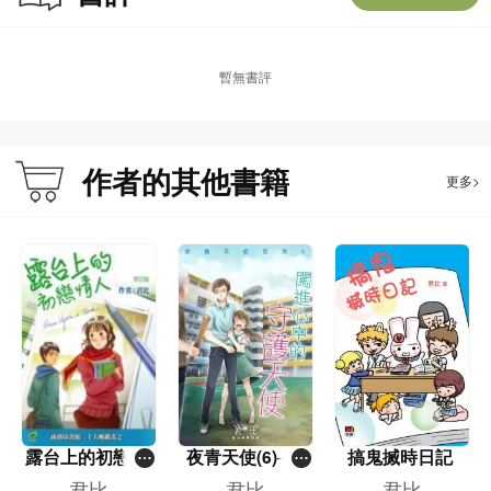
「中學生好書龍虎榜」和「書叢榜十本好書」選舉中獲選為「最受中學生歡迎作
家」和「小學生最喜愛的作家」。君比經常在中、小學、教育學院及公共圖書館
擔任閱讀、寫作及親子閱讀講座的講者，主持過七百多場講座，並在香港資優教
暫無書評
育學苑和多間中、小學教授小說創作。
作者的其他書籍
更多>
露台上的初戀情
夜青天使(6)──
搞鬼搣時日記
人（第七版）
闖進心中的守護
君比
君比
君比