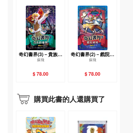
奇幻書界(3)－貴族的
奇幻書界(2)－戲院迷
蘇飛
蘇飛
審判
域
$ 78.00
$ 78.00
購買此書的人還購買了