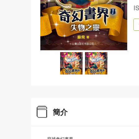
I
簡介
穿越奇幻書界，