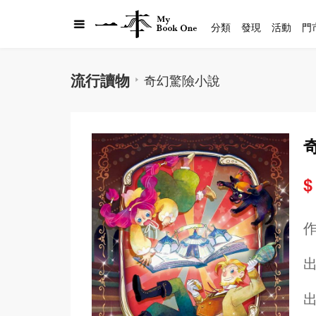
分類
發現
活動
門
流行讀物
奇幻驚險小說
$
出