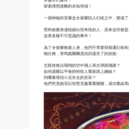
探索撲朔迷離的末知領域！
一個神秘的音樂盒令俊樂陷入幻術之中，變成了
黑狗俊樂身邊陸續出現奇怪的人，原來這些都是
追查各種不可思議的事件！
為了令俊樂恢復人身，他們不單要與精通幻術和
物任務，替馬戲團團員找回遺失了的技能：
怎樣使無法飛翔的空中飛人再次彈跳飛躍？
如何讓難以平衡的特技人重新踏上鋼絲？
到哪裏尋找小丑失去的笑容？
他們究竟能否以智慧克服重重難關，成功重組馬