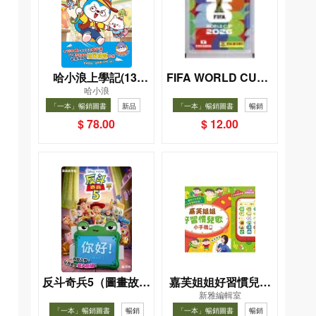
哈小浪上學記(13)
FIFA WORLD CUP 2
哈小浪
026（Sticker pack
——逃出神奇博物館
「一本」暢銷圖書
新品
「一本」暢銷圖書
暢銷
貼紙包）
暢銷
$ 78.00
$ 12.00
反斗奇兵5（圖畫故事
嘉芙姐姐好習慣兒歌
新雅編輯室
版）
小手機
「一本」暢銷圖書
暢銷
「一本」暢銷圖書
暢銷