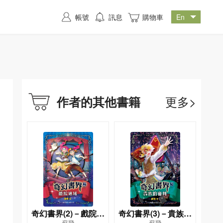
帳號
訊息
購物車
更多>
作者的其他書籍
奇幻書界(2)－戲院迷
奇幻書界(3)－貴族的
蘇飛
蘇飛