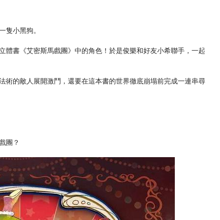
一隻小黑狗。
立體書《艾密斯馬戲團》中的角色！於是俊樂和好友小希聯手，一起
法術的敵人展開激鬥，還要在這本書的世界徹底崩塌前完成一連串尋
戲團？