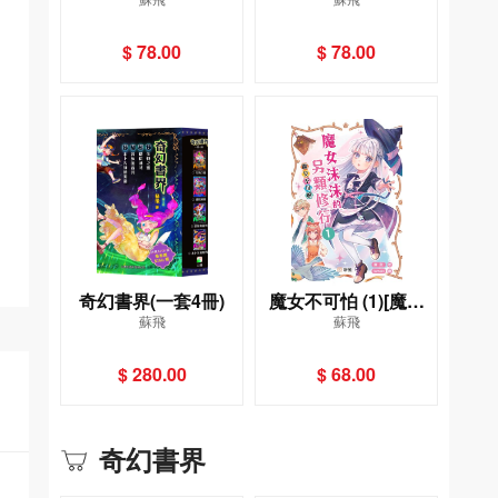
域
審判
$ 78.00
$ 78.00
奇幻書界(一套4冊)
魔女不可怕 (1)[魔女
蘇飛
蘇飛
沫沫的另類修行]
$ 280.00
$ 68.00
奇幻書界