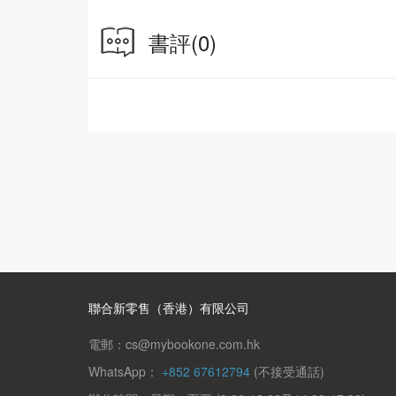
書評
(0)
聯合新零售（香港）有限公司
電郵：cs@mybookone.com.hk
WhatsApp：
+852 67612794
(不接受通話)