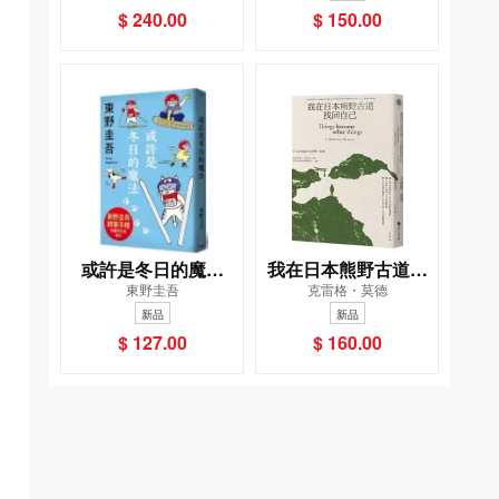
$ 240.00
$ 150.00
世界之旅
或許是冬日的魔法
我在日本熊野古道找
東野圭吾
克雷格・莫德
（東野圭吾親自繪製
回自己
新品
新品
貓咪插畫限定書衣
$ 127.00
$ 160.00
版）