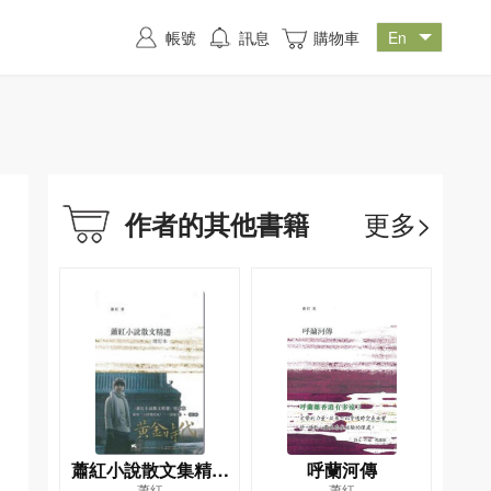
帳號
訊息
購物車
更多>
作者的其他書籍
蕭紅小說散文集精選
呼蘭河傳
蕭紅
蕭紅