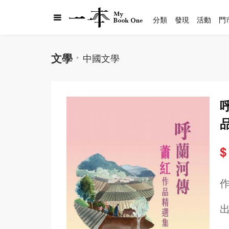
分類
發現
活動
門
文學
中國文學
$