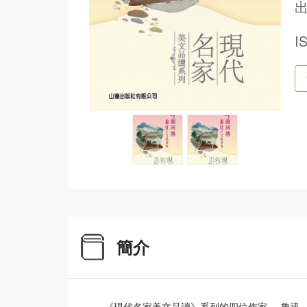
出
I
簡介
《現代名家美文品讀》系列的四位作家──魯迅