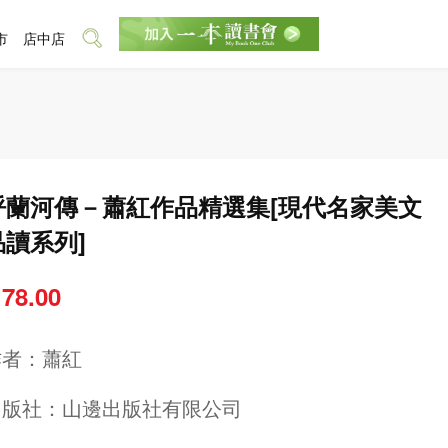
市
店中店
呼蘭河傳－蕭紅作品精選集[現代名家美文
品讀系列]
 78.00
作者：
蕭紅
出版社：
山邊出版社有限公司