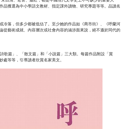
作品獲選為中小學語文教材、指定課外讀物、研究專題等等。品讀名
或冷落，但多少都被低估了。至少她的作品如《商市街》、《呼蘭河
論從藝術成就、內容層次或社會內容的涵涉面來說，絕不遜於同代的
「詩歌篇」、「散文篇」和「小說篇」三大類。每篇作品附設「賞
妙處等等，引導讀者欣賞名家美文。