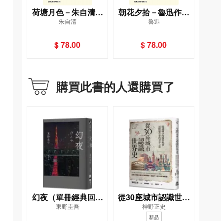
荷塘月色－朱自清作
朝花夕拾－魯迅作品
朱自清
魯迅
品精選集[現代名家美
精選集[現代名家美文
文品讀系列]
品讀系列]
$ 78.00
$ 78.00
購買此書的人還購買了
幻夜（單冊經典回歸
從30座城市認識世界
東野圭吾
神野正史
版）
史──閱讀城市的風華
新品
興衰，展開屬於你的