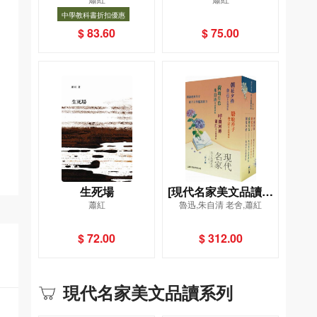
(增訂本)
中學教科書折扣優惠
中學教科書折扣優惠
書目
$ 83.60
$ 75.00
生死場
[現代名家美文品讀系
蕭紅
魯迅,朱自清 老舍,蕭紅
列](1套4冊)
$ 72.00
$ 312.00
現代名家美文品讀系列