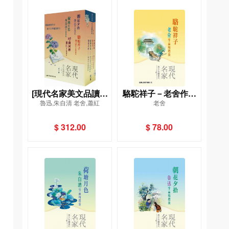
[現代名家美文品讀系
駱駝祥子－老舍作品
魯迅,朱自清 老舍,蕭紅
老舍
列](1套4冊)
精選集[現代名家美文
品讀系列]
$ 312.00
$ 78.00