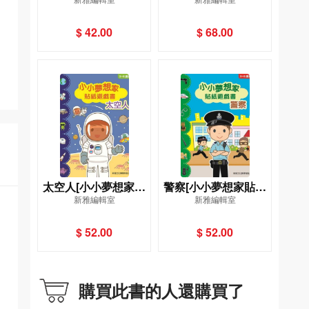
家貼紙遊戲書]
禮貌]
$ 42.00
$ 68.00
太空人[小小夢想家貼
警察[小小夢想家貼紙
新雅編輯室
新雅編輯室
紙遊戲書]
遊戲書]
$ 52.00
$ 52.00
購買此書的人還購買了