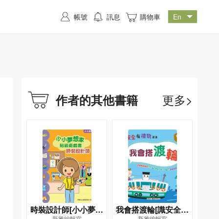
帳號
訊息
購物車
更多>
作者的其他書籍
時裝設計師[小小夢想
我會搭渡輪[識安全有
新雅編輯室
新雅編輯室