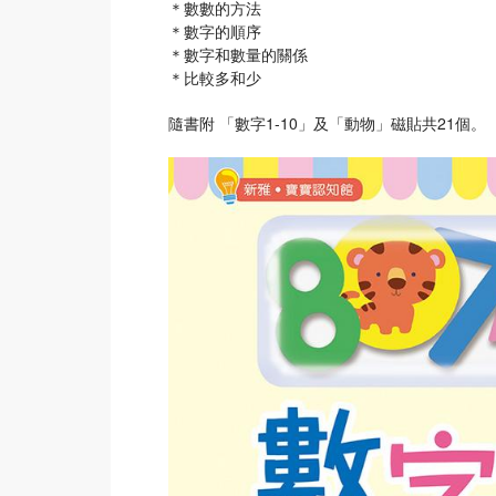
＊數數的方法
＊數字的順序
＊數字和數量的關係
＊比較多和少
隨書附 「數字1-10」及「動物」磁貼共21個。