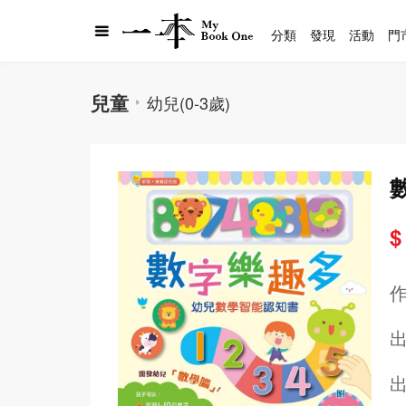
分類
發現
活動
門
兒童
幼兒(0-3歲)
$
出