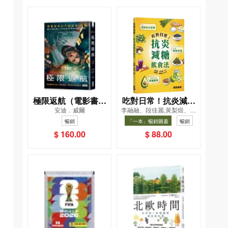
極限返航（電影書衣
吃對日常！抗炎減糖
安迪．威爾
李融融、段佳麗,黃梨煜、顧
典藏版）（獨家收錄
飲食法
凱辰
暢銷
「一本」暢銷圖書
暢銷
作者訪談）
$ 160.00
$ 88.00