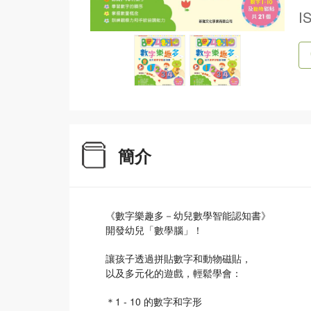
I
簡介
《數字樂趣多－幼兒數學智能認知書》
開發幼兒「數學腦」！
讓孩子透過拼貼數字和動物磁貼，
以及多元化的遊戲，輕鬆學會：
＊1 - 10 的數字和字形