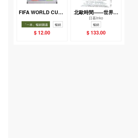
FIFA WORLD CUP 2
北歐時間——世界第
日暮Inko
026（Sticker pack
一幸福國度教會我的
「一本」暢銷圖書
暢銷
暢銷
貼紙包）
事
$ 12.00
$ 133.00