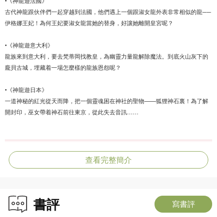
•《神龍遊法國》
古代神龍跟伙伴們一起穿越到法國，他們遇上一個跟淑女龍外表非常相似的龍──
伊格娜王妃！為何王妃要淑女龍當她的替身，好讓她離開皇宮呢？
•《神龍遊意大利》
龍族來到意大利，要去梵蒂岡找教皇，為幽靈力量龍解除魔法。到底火山灰下的
龐貝古城，埋藏着一場怎麼樣的龍族恩怨呢？
•《神龍遊日本》
一道神秘的紅光從天而降，把一個靈魂困在神社的聖物——狐狸神石裏！為了解
開封印，巫女帶着神石前往東京，從此失去音訊……
查看完整簡介
書評
寫書評