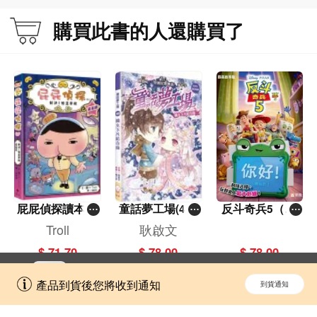
購買此書的人還購買了
屁屁偵探讀本(1
童話夢工場(40)
反斗奇兵5（圖
3)－－對決！怪
——織女下凡結
畫故事版）
Troll
耿啟文
盜學院（星星
奇緣
$ 71.70
$ 78.00
$ 78.00
篇）
立即切換到「一本」手機應用程式，
開啟
產品到貨後您將收到通知
到貨通知
擁抱更全面的購物和文化體驗。