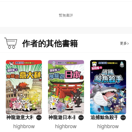
暫無書評
作者的其他書籍
更多>
神龍遊意大利-國
神龍遊日本-國家
追捕鯨魚殺手-動
家篇(3)[神龍部
篇(4)[神龍部落-
物篇(5)[神龍部
highbrow
highbrow
highbrow
落-知識漫畫系
知識漫畫系列]
落-知識漫畫系