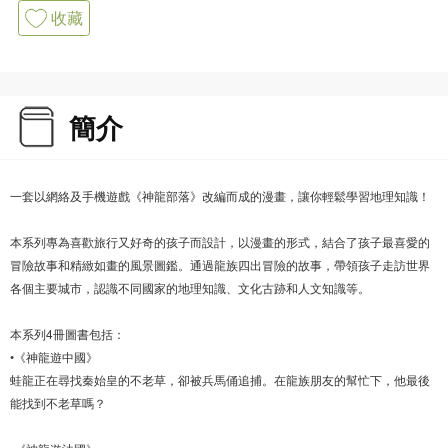
收藏
簡介
一套以網絡及手機遊戲《神龍部落》改編而成的漫畫，讓你輕鬆學習地理知識！
本系列專為喜歡旅行又好奇的孩子而設計，以漫畫的形式，結合了孩子最喜愛的
冒險故事和精緻如畫的風景圖鑑。通過龍族四出冒險的故事，帶領孩子走訪世界
各個主要城市，認識不同國家的地理知識、文化古跡和人文知識等。
本系列4冊圖書包括：
•《神龍遊中國》
蛙龍正在尋找秦始皇的不老草，卻被兵馬俑追捕。在龍族朋友的幫忙下，他最後
能找到不老草嗎？