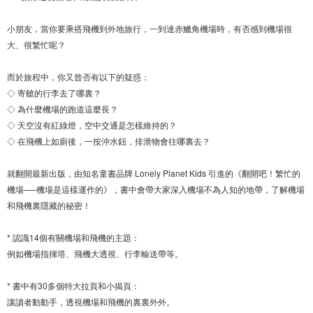
小朋友，當你要乘搭飛機到外地旅行，一到達赤鱲角機場時，有否感到機場很
大、很繁忙呢？
而於旅程中，你又曾否有以下的疑惑：
◇ 寄艙的行李去了哪裏？
◇ 為什麼機場的跑道這麼長？
◇ 天空沒有紅綠燈，空中交通是怎樣維持的？
◇ 在飛機上如廁後，一按沖水鈕，排泄物會往哪裏去？
就翻開最新出版，由知名童書品牌 Lonely Planet Kids 引進的《翻開吧！繁忙的
機場──機場是這樣運作的》，書中會帶大家深入機場不為人知的地帶，了解機場
和飛機裏隱藏的秘密！
* 認識14個有關機場和飛機的主題：
例如機場指揮塔、飛機大透視、行李輸送帶等。
* 書中有30多個特大拉頁和小揭頁：
讓讀者動動手，透視機場和飛機的裏裏外外。