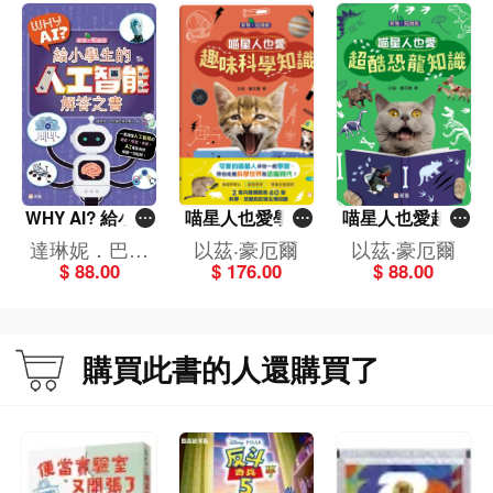
WHY AI? 給小學
喵星人也愛學習
喵星人也愛超酷
生的人工智能解
套裝[新雅‧知識
恐龍知識[新雅‧知
達琳妮．巴拉
以茲‧豪厄爾
以茲‧豪厄爾
答之書
館](一套2冊)
識館]
$ 88.00
$ 176.00
$ 88.00
蘇巴馬林博士
購買此書的人還購買了