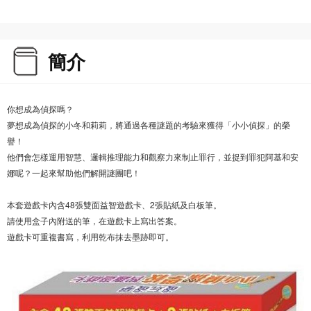
簡介
你想成為偵探嗎？
夢想成為偵探的小冬和莉莉，將通過各種謎題的考驗來獲得「小小偵探」的榮
譽！
他們會怎樣運用智慧、邏輯推理能力和觀察力來制止罪行，並捉到罪犯阿基和安
娜呢？一起來幫助他們解開謎團吧！
本套遊戲卡內含48張雙面益智遊戲卡、2張貼紙及白板筆。
請使用盒子內附送的筆，在遊戲卡上寫出答案。
遊戲卡可重複書寫，利用乾布抹去墨跡即可。