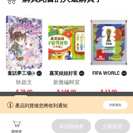
童話夢工場(40)
嘉芙姐姐好習慣
FIFA WORLD C
——織女下凡結
兒歌小手機
UP 2026（Stick
耿啟文
新雅編輯室
奇緣
er pack 貼紙
$ 78.00
$ 148.00
$ 12.00
包）
立即切換到「一本」手機應用程式，
開啟
產品到貨後您將收到通知
到貨通知
擁抱更全面的購物和文化體驗。
添加購物車
立即購買
購物車