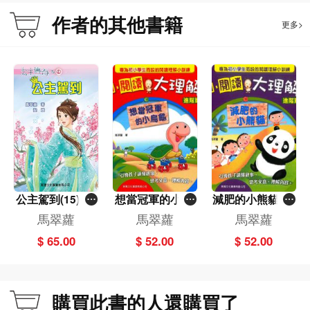
作者的其他書籍
更多>
公主駕到(15)[公
想當冠軍的小烏
減肥的小熊貓[小
主傳奇]
龜[小閱讀大理
閱讀大理解‧進階
馬翠蘿
馬翠蘿
馬翠蘿
解‧進階篇]
篇]
$ 65.00
$ 52.00
$ 52.00
購買此書的人還購買了