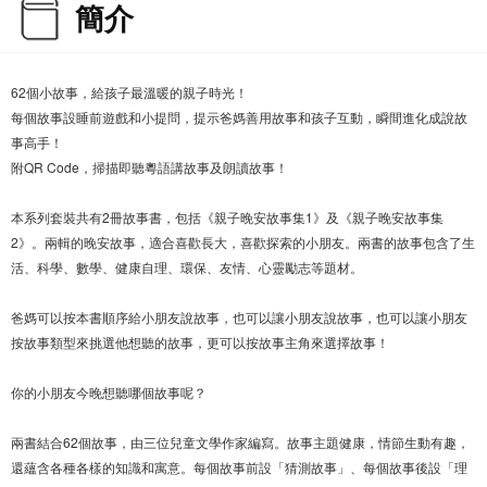
簡介
62個小故事，給孩子最溫暖的親子時光！
每個故事設睡前遊戲和小提問，提示爸媽善用故事和孩子互動，瞬間進化成說故
事高手！
附QR Code，掃描即聽粵語講故事及朗讀故事！
本系列套裝共有2冊故事書，包括《親子晚安故事集1》及《親子晚安故事集
2》。兩輯的晚安故事，適合喜歡長大，喜歡探索的小朋友。兩書的故事包含了生
活、科學、數學、健康自理、環保、友情、心靈勵志等題材。
爸媽可以按本書順序給小朋友說故事，也可以讓小朋友說故事，也可以讓小朋友
按故事類型來挑選他想聽的故事，更可以按故事主角來選擇故事！
你的小朋友今晚想聽哪個故事呢？
兩書結合62個故事，由三位兒童文學作家編寫。故事主題健康，情節生動有趣，
還蘊含各種各樣的知識和寓意。每個故事前設「猜測故事」、每個故事後設「理