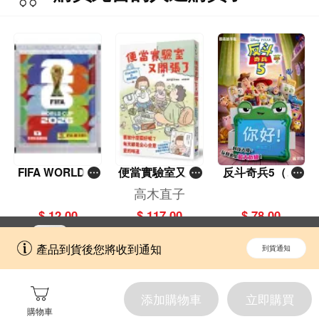
FIFA WORLD C
便當實驗室又開
反斗奇兵5（圖
UP 2026（Stick
張了——日日和
畫故事版）
高木直子
er pack 貼紙
特別日的菜單挑
$ 12.00
$ 117.00
$ 78.00
包）
戰記
立即切換到「一本」手機應用程式，
開啟
產品到貨後您將收到通知
到貨通知
擁抱更全面的購物和文化體驗。
添加購物車
立即購買
購物車