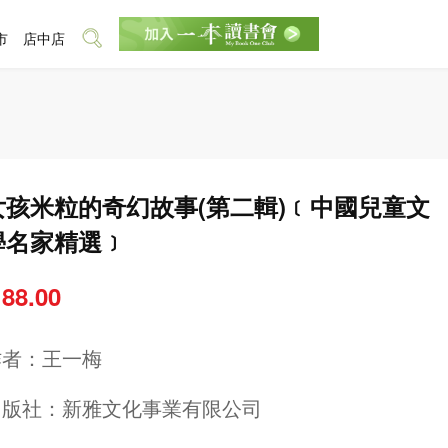
市
店中店
女孩米粒的奇幻故事(第二輯)﹝中國兒童文
學名家精選﹞
 88.00
作者：
王一梅
出版社：
新雅文化事業有限公司