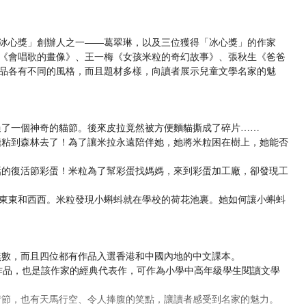
冰心獎」創辦人之一——葛翠琳，以及三位獲得「冰心獎」的作家
《會唱歌的畫像》、王一梅《女孩米粒的奇幻故事》、張秋生《爸爸
品各有不同的風格，而且題材多樣，向讀者展示兒童文學名家的魅
過了一個神奇的貓節。後來皮拉竟然被方便麵貓撕成了碎片……
糖粘到森林去了！為了讓米拉永遠陪伴她，她將米粒困在樹上，她能否
話的復活節彩蛋！米粒為了幫彩蛋找媽媽，來到彩蛋加工廠，卻發現工
東東和西西。米粒發現小蝌蚪就在學校的荷花池裏。她如何讓小蝌蚪
無數，而且四位都有作品入選香港和中國內地的中文課本。
的作品，也是該作家的經典代表作，可作為小學中高年級學生閱讀文學
情節，也有天馬行空、令人捧腹的笑點，讓讀者感受到名家的魅力。