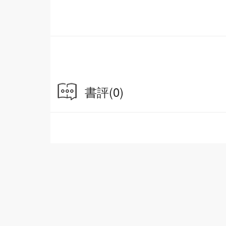
作者簡介：
王一梅，國家一級作家，蘇州市作家協會副主席
100 多部，有長篇童話《鼴鼠的月亮河》、
童話《書本裏的螞蟻》、《兔子的胡蘿蔔》等。
書評
(0)