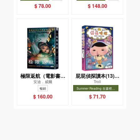
暢銷
$ 78.00
$ 148.00
極限返航（電影書衣
屁屁偵探讀本(13)－
安迪．威爾
Troll
典藏版）（獨家收錄
－對決！怪盜學院
暢銷
Summer Reading 在書裡度
作者訪談）
（星星篇）
夏, Cool Down, Read On!-精
暢銷
$ 160.00
$ 71.70
選圖書67折