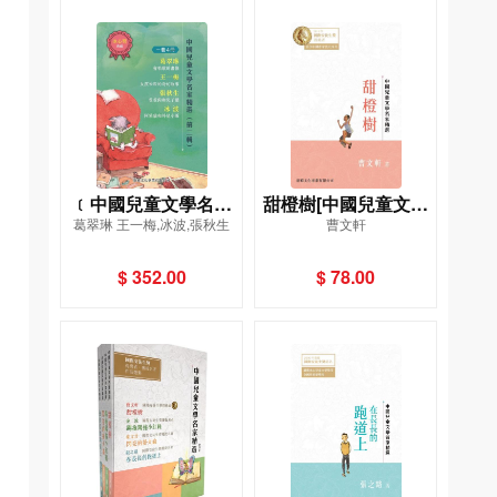
﹝中國兒童文學名家
甜橙樹[中國兒童文學
葛翠琳 王一梅,冰波,張秋生
曹文軒
精選﹞(第二輯) 一套4
名家精選]
冊
$ 352.00
$ 78.00