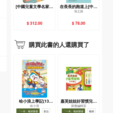
[中國兒童文學名家精
在長長的跑道上[中國
張之路
選]套裝
兒童文學名家精選]
$ 312.00
$ 78.00
購買此書的人還購買了
哈小浪上學記(13)
嘉芙姐姐好習慣兒歌
哈小浪
新雅編輯室
——逃出神奇博物館
小手機
「一本」暢銷圖書
新品
「一本」暢銷圖書
暢銷