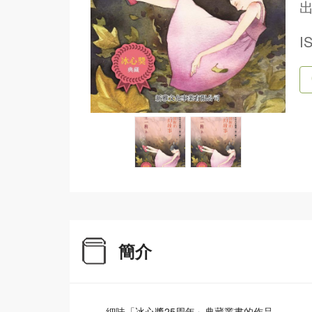
出
I
簡介
細味「冰心獎25周年」典藏叢書的作品，