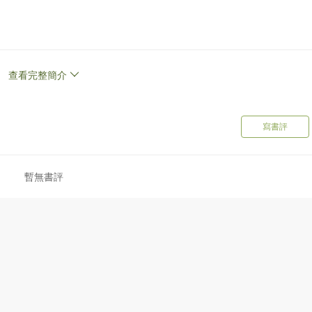
，蘇州市職業大學教育與人文學院兒童文學研究所所長。已出版作品
查看完整簡介
《木偶的森林》，小說《城市的眼睛》，紀實小說《一片小樹林》，短篇
寫書評
暫無書評