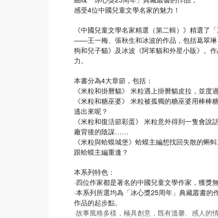
感受4位中國兒童文學名家的魅力！
《中國兒童文學名家精選（第二輯）》精選了「
——王一梅、張秋生和冰波的作品，包括葛翠琳
狗和兒子貓》及冰波《阿笨貓和外星小販》。作
力。
本書分為4大章節，包括：
《米粒和掛曆貓》 米粒遇上掛曆貓皮拉，並度
《米粒和糖巫婆》 米粒被孤獨的糖巫婆用棒棒
逃出來呢？
《米粒和復活節彩蛋》 米粒意外得到一隻會說
廠背後的陰謀……
《米粒與蛤蟆城堡》蛤蟆主編想找回失散的蝌蚪
跟蛤蟆主編重逢？
本系列特色：
·四位作家都是著名的中國兒童文學作家，獲獎
·本系列所選均為「冰心獎25周年」典藏叢書
作品的起步點。
·故事風格多樣，極具創意，既有溫馨、感人的