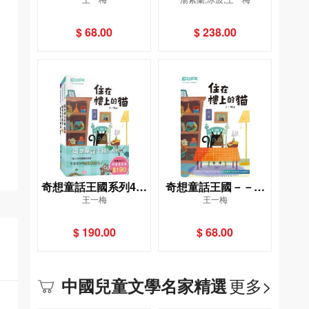
道理──鯨魚肚子裏的
道理系列5冊（限量套
旅行
裝）
$ 68.00
$ 238.00
奇想童話王國系列4冊
奇想童話王國－－住
王一梅
王一梅
（限量套裝）
在樓上的貓
$ 190.00
$ 68.00
更多>
中國兒童文學名家精選