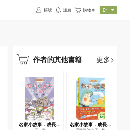
帳號
訊息
購物車
更多>
作者的其他書籍
名家小故事．成長大
名家小故事．成長大
王一梅
湯素蘭,冰波,王一梅