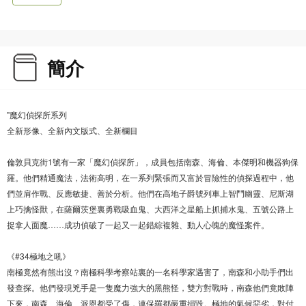
簡介
"魔幻偵探所系列
全新形像、全新內文版式、全新欄目
倫敦貝克街1號有一家「魔幻偵探所」，成員包括南森、海倫、本傑明和機器狗保
羅。他們精通魔法，法術高明，在一系列緊張而又富於冒險性的偵探過程中，他
們並肩作戰、反應敏捷、善於分析。他們在高地子爵號列車上智鬥幽靈、尼斯湖
上巧擒怪獸，在薩爾茨堡裏勇戰吸血鬼、大西洋之星船上抓捕水鬼、五號公路上
捉拿人面魔……成功偵破了一起又一起錯綜複雜、動人心魄的魔怪案件。
《#34極地之吼》
南極竟然有熊出沒？南極科學考察站裏的一名科學家遇害了，南森和小助手們出
發查探。他們發現兇手是一隻魔力強大的黑熊怪，雙方對戰時，南森他們竟敗陣
下來，南森、海倫、派恩都受了傷，連保羅都嚴重損毀。極地的氣候惡劣，對付