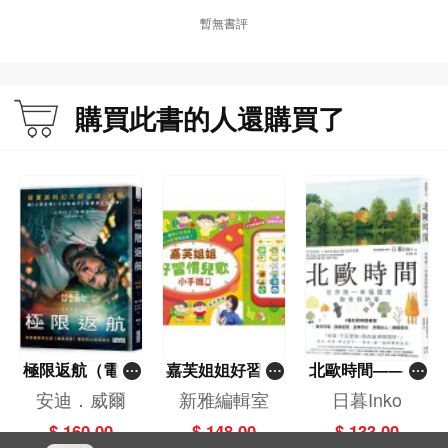
"
暫無書評
購買此書的人還購買了
極限返航（電影
嘉芙姐姐好習慣
北歐時間——世
書衣典藏版）
兒歌小手機
界第一幸福國度
安迪．威爾
新雅編輯室
日暮Inko
（獨家收錄作者
教會我的事
$ 160.00
$ 148.00
$ 133.00
訪談）