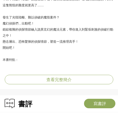
這隻熊怪的難度就更高了……
發生了光怪陸離、難以偵破的魔怪案件？
魔幻偵探們，出動吧！
錯綜複雜的偵探情節融入詭異玄幻的魔法元素，帶你進入到緊張刺激的偵破行動
之中！
懸念層出、恐怖驚悚的偵探情節，塑造一流推理高手！
開始吧！
本書特點：
1. 這是一套題材獨待的偵探小說，所有案件都與魔幻世界裏的人物相關，能夠激
發小讀者的想像力。
查看完整簡介
2. 故事具備了偵探小說懸疑、驚悚的特點，能夠巧設懸念，扣人心弦，培養小讀
者的邏輯推理能力。
書評
寫書評
3. 革新版在故事後附加「推理時間」，以偵探小故事形式，讓讀者推理破案，啟
發思考，增加趣味。