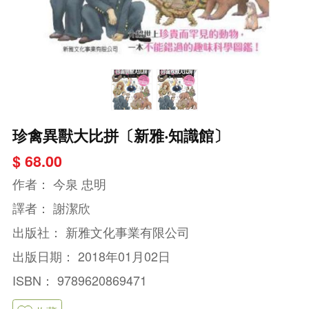
珍禽異獸大比拼〔新雅‧知識館〕
$ 68.00
作者：
今泉 忠明
譯者：
謝潔欣
出版社：
新雅文化事業有限公司
出版日期：
2018年01月02日
ISBN：
9789620869471