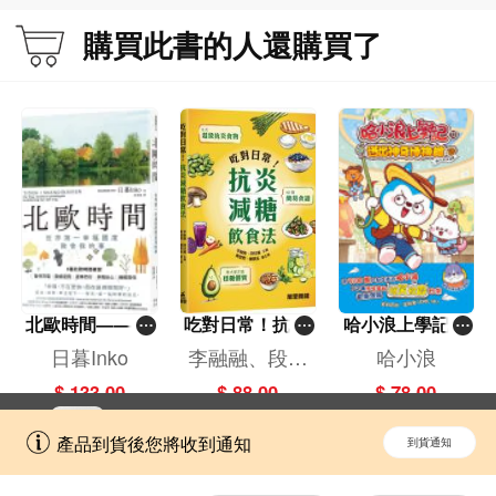
購買此書的人還購買了
北歐時間——世
吃對日常！抗炎
哈小浪上學記(1
界第一幸福國度
減糖飲食法
3)——逃出神奇
日暮Inko
李融融、段佳
哈小浪
教會我的事
博物館
麗,黃梨煜、顧
$ 133.00
$ 88.00
$ 78.00
凱辰
立即切換到「一本」手機應用程式，
開啟
產品到貨後您將收到通知
到貨通知
擁抱更全面的購物和文化體驗。