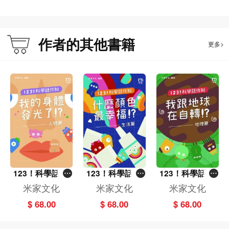
作者的其他書籍
更多>
123！科學話你
123！科學話你
123！科學話你
知－－我的身體
知－－什麽顔色
知－－我跟地球
米家文化
米家文化
米家文化
發光了！？．人
最幸福！？．生
在自轉！？．地
$ 68.00
$ 68.00
$ 68.00
體篇
活篇
理篇