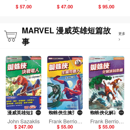
astic JokeBook
he Phantom Me
one
one
one
$ 57.00
$ 47.00
$ 95.00
nace
MARVEL 漫威英雄短篇故
更多
事
>
漫威英雄短篇故
蜘蛛俠生擒秃鷹
蜘蛛俠化解冰封
事（套裝）1-5冊
人[MARVEL 漫威
危機[MARVEL 漫
John Sazaklis
Frank Berrios,
Frank Berrios,
英雄短篇故事]
威英雄短篇故事]
$ 247.00
$ 55.00
$ 55.00
Billy Wrecks
Billy Wrecks