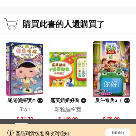
購買此書的人還購買了
屁屁偵探讀本(1
嘉芙姐姐好習慣
反斗奇兵5（圖
3)－－對決！怪
兒歌小手機
畫故事版）
Troll
新雅編輯室
盜學院（星星
$ 71.70
$ 148.00
$ 78.00
篇）
立即切換到「一本」手機應用程式，
開啟
產品到貨後您將收到通知
到貨通知
擁抱更全面的購物和文化體驗。