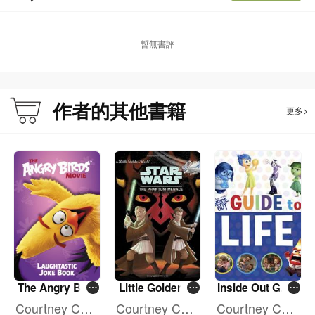
暫無書評
作者的其他書籍
更多>
The Angry Bird
Little Golden B
Inside Out Guid
s Movie: Laught
k: Star Wars - T
e to Life
Courtney Carb
Courtney Carb
Courtney Carb