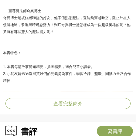
──至尊魔法師奇異博士
奇異博士是復仇者聯盟的好友。他不但熟悉魔法，還能夠穿越時空，阻止外星人
侵襲地球，擊退黑暗邪惡勢力！到底奇異博士是怎樣成為一位超級英雄的呢？他
又擁有哪些驚人的魔法能力呢？
本書特色：
1. 本書每篇故事簡短精要，插圖精美，適合兒童小讀者。
2. 小朋友能透過漫威英雄們的見義勇為事件，學習冷靜、堅毅、團隊力量及合作
精神。
查看完整簡介
書評
寫書評