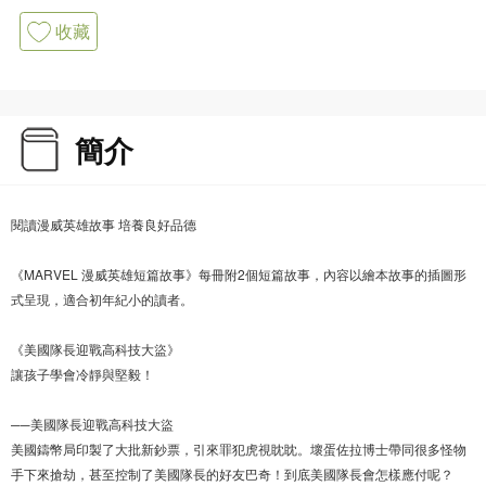
收藏
簡介
閱讀漫威英雄故事 培養良好品德
《MARVEL 漫威英雄短篇故事》每冊附2個短篇故事，內容以繪本故事的插圖形
式呈現，適合初年紀小的讀者。
《美國隊長迎戰高科技大盜》
讓孩子學會冷靜與堅毅！
──美國隊長迎戰高科技大盜
美國鑄幣局印製了大批新鈔票，引來罪犯虎視眈眈。壞蛋佐拉博士帶同很多怪物
手下來搶劫，甚至控制了美國隊長的好友巴奇！到底美國隊長會怎樣應付呢？