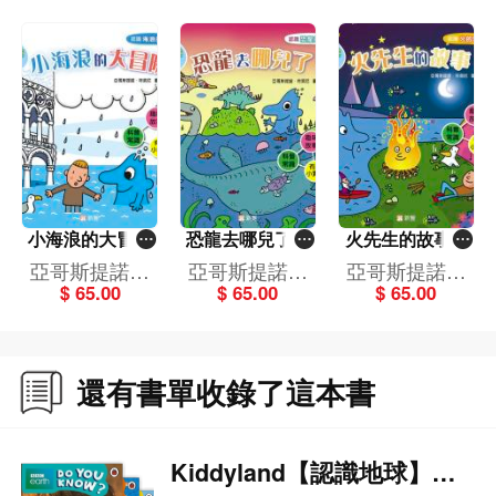
小海浪的大冒險
恐龍去哪兒了？
火先生的故事(1
(16)[好奇水先生]
(15)[好奇水先生]
4)[好奇水先生]
亞哥斯提諾．
亞哥斯提諾．
亞哥斯提諾．
$ 65.00
$ 65.00
$ 65.00
特萊尼
特萊尼
特萊尼
還有書單收錄了這本書
Kiddyland【認識地球】書