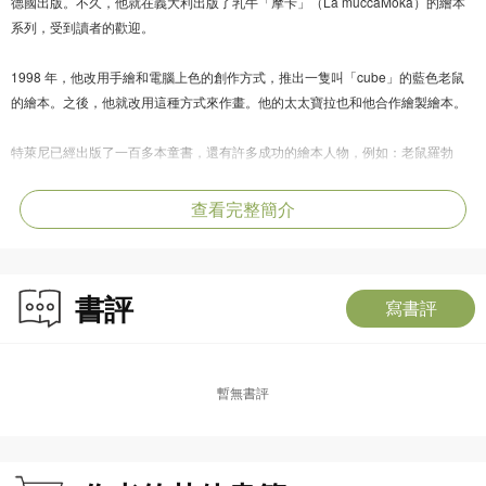
德國出版。不久，他就在義大利出版了乳牛「摩卡」（La muccaMoka）的繪本
系列，受到讀者的歡迎。
1998 年，他改用手繪和電腦上色的創作方式，推出一隻叫「cube」的藍色老鼠
的繪本。之後，他就改用這種方式來作畫。他的太太寶拉也和他合作繪製繪本。
特萊尼已經出版了一百多本童書，還有許多成功的繪本人物，例如：老鼠羅勃
特、貓咪保羅等。他的人物設計風格鮮明、輕鬆幽默，非常受小朋友歡迎，作品
已經譯成德文、法文、俄文、匈牙利文、希臘文、韓文、日文、葡萄文、土耳其
查看完整簡介
文、荷蘭文、英文、中文、捷克文等多國文字。
書評
寫書評
暫無書評