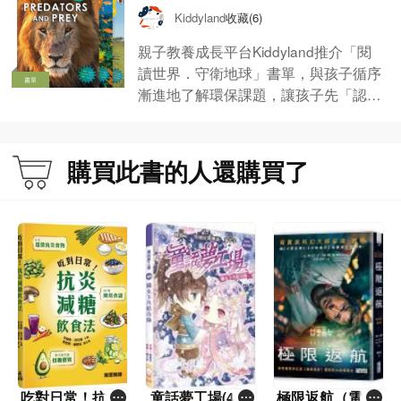
籍推介
收藏(6)
Kiddyland
親子教養成長平台Kiddyland推介「閱
讀世界．守衛地球」書單，與孩子循序
書單
漸進地了解環保課題，讓孩子先「認識
地球」，再意識到「地球生病了」，從
而學習如何身體力行「守護地球」。了
解更多﹕https://bit.ly/2VmlJZb
購買此書的人還購買了
吃對日常！抗炎
童話夢工場(40)
極限返航（電影