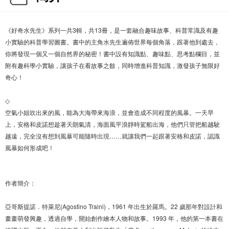
《好奇水先生》系列一共3輯，共13冊，是一套融合趣味故事、科普常識及有趣
小實驗的科普學習圖書。書中的主角水先生遍佈世界每個角落，跟著他到處去，
你將發現一個又一個自然界的秘密！書中設有知識點、趣味點、思考點欄目，並
附有趣科學小實驗，讓孩子在看故事之餘，同時增進科普知識，激發孩子無限好
奇心！
◇
空氣小姐吹出來的風，能為大海帶來海浪，並會造成不同程度的風暴。一天早
上，安格和皮諾想趁著天朗氣清，海面風平浪靜時駕船出海，他們只管把船越駛
越遠，完全沒有想到風暴可能隨時出現……就讓我們一起跟著安格和皮諾，認識
風暴如何形成吧！
作者簡介：
亞哥斯提諾．特萊尼(Agostino Traini)，1961 年出生於羅馬。22 歲那年對設計和
畫畫萌發興趣，透過自學，開始創作繪本人物和故事。1993 年，他的第一本書在