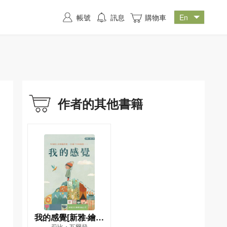
帳號
訊息
購物車
作者的其他書籍
我的感覺[新雅‧繪本
莉比・瓦爾登