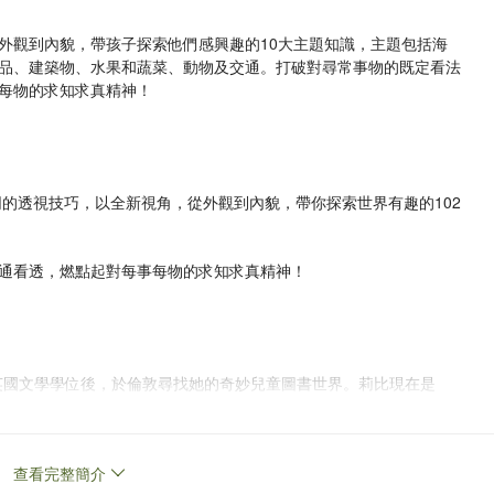
外觀到內貌，帶孩子探索他們感興趣的10大主題知識，主題包括海
品、建築物、水果和蔬菜、動物及交通。打破對尋常事物的既定看法
每物的求知求真精神！
同的透視技巧，以全新視角，從外觀到內貌，帶你探索世界有趣的102
通看透，燃點起對每事每物的求知求真精神！
爾斯完成英國文學學位後，於倫敦尋找她的奇妙兒童圖書世界。莉比現在是
gh the Wardrobe部落格的圖書點評博客。寫作、閱讀及構思新書成為了她每
查看完整簡介