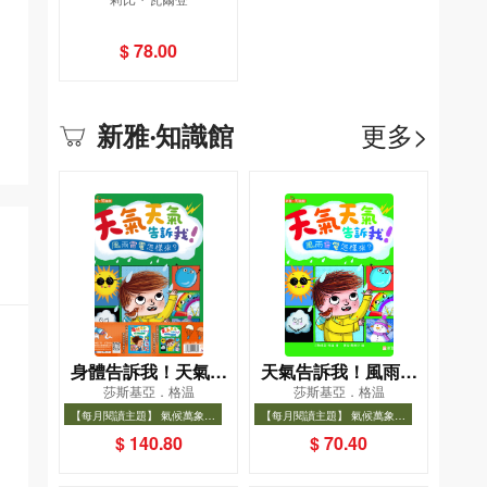
館]
$ 78.00
更多>
新雅‧知識館
身體告訴我！天氣告
天氣告訴我！風雨雷
莎斯基亞．格温
莎斯基亞．格温
訴我！套裝（一套2
電怎樣來？[新雅．知
【每月閱讀主題】 氣候萬象，
【每月閱讀主題】 氣候萬象，
冊）[新雅．知識館]
識館]
打開氣象知識之門
打開氣象知識之門
【每月閱讀主題】 氣候萬象，
【每月閱讀主題】 氣候萬象，
$ 140.80
$ 70.40
打開氣象知識之門
打開氣象知識之門
新品
新品