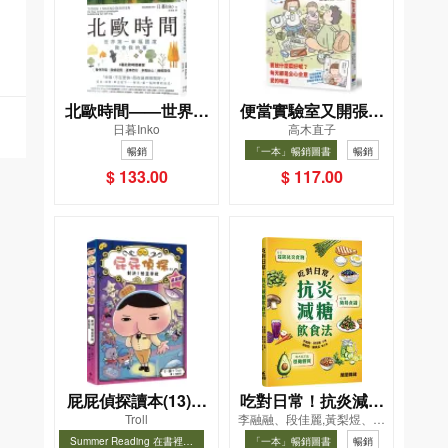
北歐時間——世界第
便當實驗室又開張了
日暮Inko
高木直子
一幸福國度教會我的
——日日和特別日的
暢銷
「一本」暢銷圖書
暢銷
事
菜單挑戰記
$ 133.00
$ 117.00
屁屁偵探讀本(13)－
吃對日常！抗炎減糖
Troll
李融融、段佳麗,黃梨煜、顧
－對決！怪盜學院
飲食法
凱辰
Summer Reading 在書裡度
「一本」暢銷圖書
暢銷