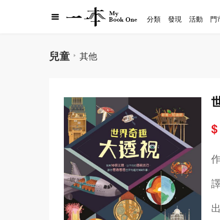
分類
發現
活動
門
兒童
其他
$