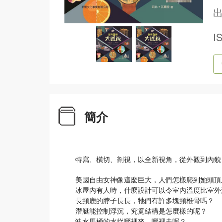
出
I
簡介
特寫、橫切、剖視，以全新視角，從外觀到內貌
美國自由女神像這麼巨大，人們怎樣爬到她頭頂
冰屋內有人時，什麼設計可以令室內溫度比室外
長頸鹿的脖子長長，牠們有許多塊頸椎骨嗎？
潛艇能控制浮沉，究竟結構是怎麼樣的呢？
沖水馬桶的水從哪裡來，哪裡走呢？