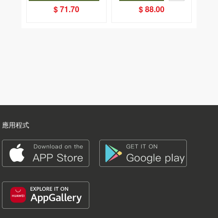
（星星篇）
夏, Cool Down, Read On!-精
暢銷
$ 71.70
$ 88.00
選圖書67折
應用程式