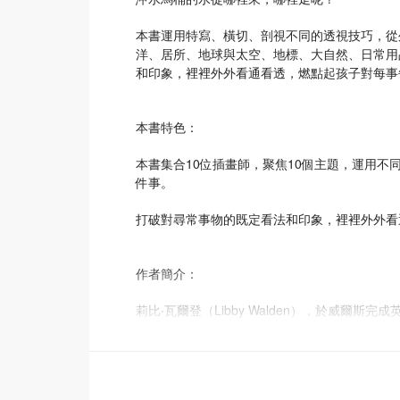
本書運用特寫、橫切、剖視不同的透視技巧，從
洋、居所、地球與太空、地標、大自然、日常用
和印象，裡裡外外看通看透，燃點起孩子對每事
本書特色：
本書集合10位插畫師，聚焦10個主題，運用不
件事。
打破對尋常事物的既定看法和印象，裡裡外外看
作者簡介：
莉比‧瓦爾登（Libby Walden），於威
Caterpillar Books的編輯，同時是Throu
天生活的重要事情。