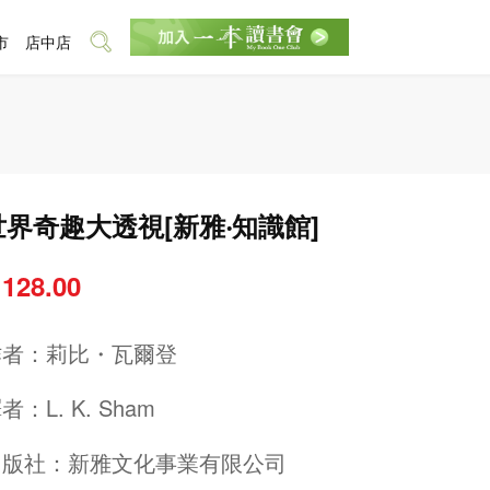
市
店中店
世界奇趣大透視[新雅‧知識館]
 128.00
作者：
莉比・瓦爾登
譯者：
L. K. Sham
出版社：
新雅文化事業有限公司