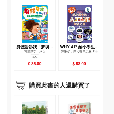
身體告訴我！夢境屁
WHY AI? 給小學生的
莎斯基亞．格温
達琳妮．巴拉蘇巴馬林博士
屁怎樣來？[新雅．知
人工智能解答之書
新品
識館]
$ 86.00
$ 88.00
購買此書的人還購買了