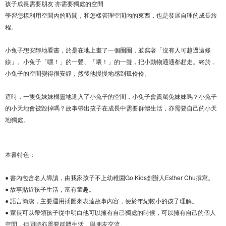
孩子成長需要朋友 亦需要獨處的空間
學習怎樣利用空間內的時間，和怎樣管理空間內的東西，也是發展自理的成長旅
程。
小兔子想安靜地看書，於是在地上畫了一個圈圈，並寫著「沒有人可越過這條
線」。小兔子「嘿！」的一聲、「喂！」的一聲，把小動物通通都趕走。終於，
小兔子的空間變得很安靜，然後他慢慢地感到孤伶伶。
這時，一隻兔妹妹機靈地進入了小兔子的空間，小兔子會責罵兔妹妹嗎？小兔子
的小天地會被毀掉嗎？故事帶出孩子在成長中需要群體生活，亦需要自己的小天
地獨處。
本書特色：
● 書內包含名人導讀，由我家孩子不上幼稚園Go Kids創辦人Esther Chu撰寫。
● 故事貼近孩子生活，富有童趣。
● 語言簡潔，主要運用插圖來表達故事內容，便於年紀較小的孩子理解。
● 家長可以帶領孩子從中明白他可以擁有自己獨處的時候，可以擁有自己的個人
空間，但同時亦需要群體生活，與朋友交流。