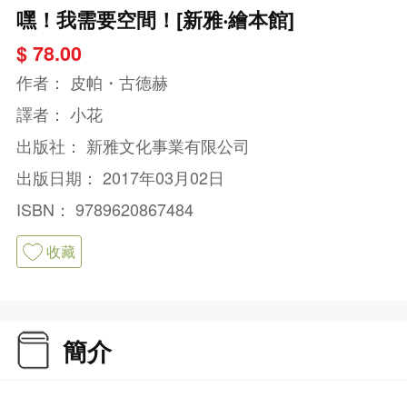
嘿！我需要空間！[新雅‧繪本館]
$ 78.00
作者：
皮帕・古德赫
譯者：
小花
出版社：
新雅文化事業有限公司
出版日期：
2017年03月02日
ISBN：
9789620867484
收藏
簡介