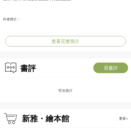
作者簡介：
皮帕‧古德赫（Pippa Goodhart），完成了一個歷史學士學位，然後在劍橋的兒童
書店工作。她在書店接受了一名幼兒教師的培訓，在那裡工作了五年，後來擔任
查看完整簡介
經理。當她結婚時，搬到萊斯特，開展了出版商的工作，又從事教育工作，在孩
子還小的時候開始了寫作。
書評
她的第一本書出版於1994年，自此出版了四十多本書。後來，她教導寫成年人寫
寫書評
作，並擔任顧問。
她育有三名女兒和丈夫，家人對她的寫作有莫大幫助，並能給她中肯的意見！
暫無書評
新雅・繪本館
更多>