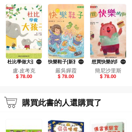
杜比學做大孩子
快樂鞋子[新雅‧繪
想買快樂的阿德
[新雅‧繪本館]
本館]
[新雅‧繪本館]
盧‧皮考克
嚴吳嬋霞
簡尼沙里斯
$ 78.00
$ 78.00
$ 78.00
購買此書的人還購買了