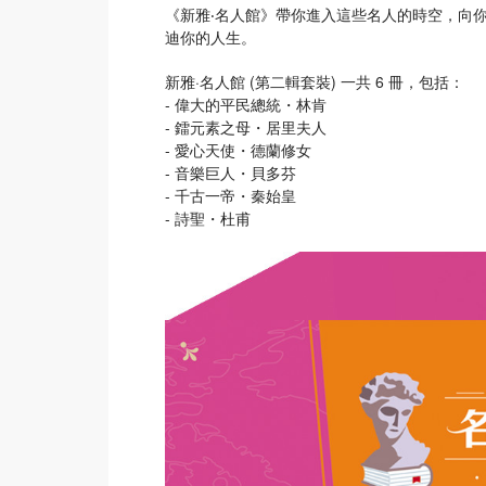
《新雅‧名人館》帶你進入這些名人的時空，向
迪你的人生。
新雅·名人館 (第二輯套裝) 一共 6 冊，包括：
- 偉大的平民總統・林肯
- 鐳元素之母・居里夫人
- 愛心天使・德蘭修女
- 音樂巨人・貝多芬
- 千古一帝・秦始皇
- 詩聖・杜甫