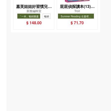
嘉芙姐姐好習慣兒歌
屁屁偵探讀本(13)－
新雅編輯室
Troll
小手機
－對決！怪盜學院
「一本」暢銷圖書
暢銷
Summer Reading 在書裡度
（星星篇）
夏, Cool Down, Read On!-精
暢銷
$ 148.00
$ 71.70
選圖書67折