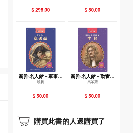
$ 298.00
$ 50.00
新雅‧名人館－軍事天
新雅‧名人館－勤奮的
曉帆
馬翠蘿
才・拿破崙
天才科學家・牛頓
$ 50.00
$ 50.00
購買此書的人還購買了