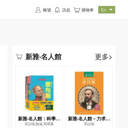
帳號
訊息
購物車
更多>
新雅‧名人館
新雅‧名人館：科學家
新雅‧名人館－力求上
宋詒瑞,饒遠,馬翠蘿
宋詒瑞
名人套裝（一套6冊）
進的發明家・諾貝爾