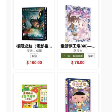
極限返航（電影書衣
童話夢工場(40)——
安迪．威爾
耿啟文
典藏版）（獨家收錄
織女下凡結奇緣
暢銷
「一本」暢銷圖書
暢銷
作者訪談）
$ 160.00
$ 78.00