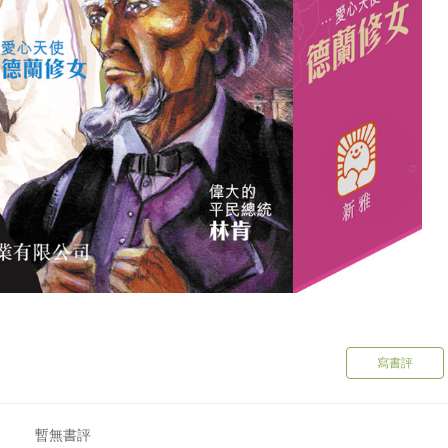
寫書評
暫無書評