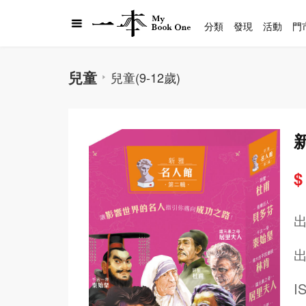
分類
發現
活動
門
兒童
兒童(9-12歲)
$
出
I