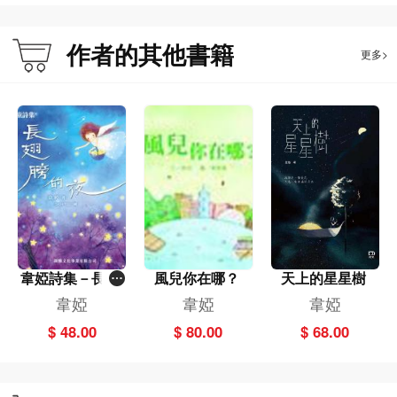
作者的其他書籍
更多>
韋婭詩集－長翅
風兒你在哪？
天上的星星樹
膀的夜
韋婭
韋婭
韋婭
$ 48.00
$ 80.00
$ 68.00