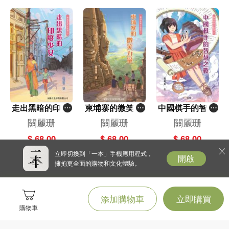
走出黑暗的印度
柬埔寨的微笑力
中國棋手的智慧
少女(4)「擁抱世
量(2)「擁抱世界
之戰(7)[擁抱世
關麗珊
關麗珊
關麗珊
界正能量」
正能量」
界正能量]
$ 68.00
$ 68.00
$ 68.00
立即切換到「一本」手機應用程式，
開啟
擁抱更全面的購物和文化體驗。
添加購物車
立即購買
購物車