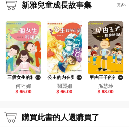
新雅兒童成長故事集
更多>
三個女生的秘密
公主的內在美[新
曱甴王子的神秘
[新雅兒童成長故
雅兒童成長故事
傷口[新雅兒童成
何巧嬋
關麗姍
孫慧玲
事集]
集]
長故事集]
$ 65.00
$ 65.00
$ 68.00
購買此書的人還購買了