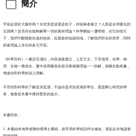
簡介
宇宙起源於大爆炸嗎？光究竟是波還是粒子，抑或兩者兼之？人類是全球暖化的
主因嗎？是否存在能夠解釋一切的萬有理論？科學猶如一盞明燈，在它的指引
下，我們不斷開創先進的技術，拓展新的知識領域，了解我們所在的世界，同時
探索理論上存在的多元宇宙。
《科學百科》一書語言淺白，內容涵蓋廣泛，上至天文，下至地理，化學、物
理、生物一應俱全。書中採用圖表的形式將複雜理論一一拆解，插圖生動有趣，
增進你對科學的深入理解。
不管你對科學的了解是深是淺，不論你是求知若渴的學生，還是醉心研究的學
者，都會從本書中獲得豐富的啟示。
本書特色：
1. 本書由本地學者陳鈞傑博士審稿，按常用科學術語作出修改，更貼近本地讀者
閱讀習慣。