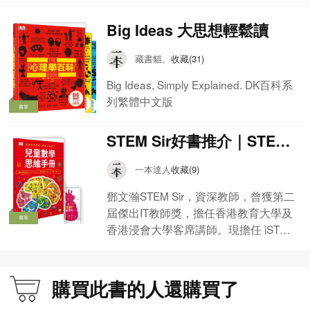
Big Ideas 大思想輕鬆讀
藏書貓。
收藏(31)
Big Ideas, Simply Explained. DK百科系
列繁體中文版
書單
STEM Sir好書推介｜STEM
工具書
一本達人
收藏(9)
鄧文瀚STEM Sir，資深教師，曾獲第二
屆傑出IT教師獎，擔任香港教育大學及
書單
香港浸會大學客席講師。現擔任 iSTEM
Ed Association主席、亞洲兒童教育協
會名譽會長、香港小童群益會創意社區
中心STEM教育顧問、電視節目嘉賓主
購買此書的人還購買了
持、漫畫總監修及小學電腦科電子教科