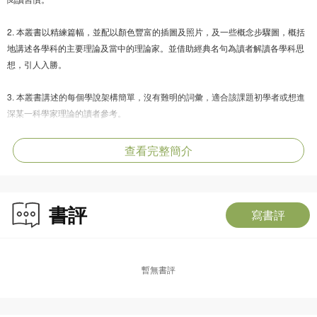
2. 本叢書以精練篇幅，並配以顏色豐富的插圖及照片，及一些概念步驟圖，概括
地講述各學科的主要理論及當中的理論家。並借助經典名句為讀者解讀各學科思
想，引人入勝。
3. 本叢書講述的每個學說架構簡單，沒有難明的詞彙，適合該課題初學者或想進
深某一科學家理論的讀者參考。
查看完整簡介
作者簡介：
亞當‧哈特—戴維斯(Adam Hart-Davis)，於牛津大學、約克大學及阿爾伯塔大學攻
書評
讀化學碩士及博士課程。曾任出版社科學類書籍編輯5年，並曾於電視台及電台製
寫書評
作科學、科技、數學及歷史類節目超過30年。其科學、科技及歷史著作有30本。
他是本書的顧問編輯。
暫無書評