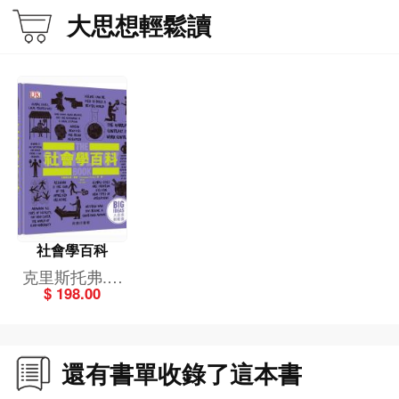
大思想輕鬆讀
社會學百科
克里斯托弗.索
$ 198.00
普 等
還有書單收錄了這本書