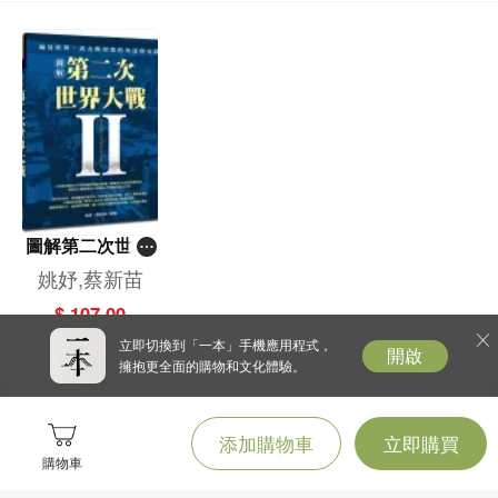
書作者，並且是親子網站、報章及電腦
雜誌的專欄作家。
圖解第二次世界
大戰
姚妤,蔡新苗
$ 107.00
立即切換到「一本」手機應用程式，
開啟
擁抱更全面的購物和文化體驗。
添加購物車
立即購買
購物車