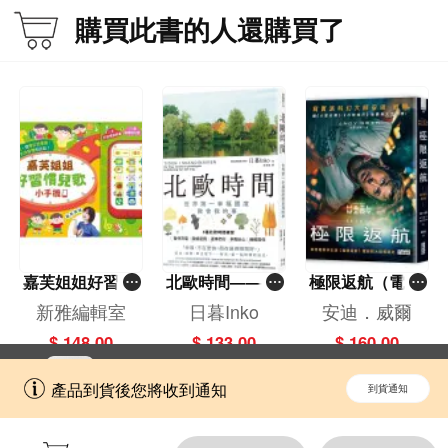
購買此書的人還購買了
嘉芙姐姐好習慣
北歐時間——世
極限返航（電影
兒歌小手機
界第一幸福國度
書衣典藏版）
新雅編輯室
日暮Inko
安迪．威爾
教會我的事
（獨家收錄作者
$ 148.00
$ 133.00
$ 160.00
訪談）
立即切換到「一本」手機應用程式，
開啟
產品到貨後您將收到通知
到貨通知
擁抱更全面的購物和文化體驗。