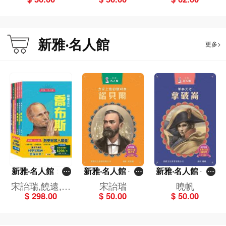
新雅‧名人館
更多>
新雅‧名人館：科
新雅‧名人館－力
新雅‧名人館－軍
學家名人套裝
求上進的發明
事天才・拿破崙
宋詒瑞,饒遠,馬
宋詒瑞
曉帆
（一套6冊）
家・諾貝爾
$ 298.00
$ 50.00
$ 50.00
翠蘿