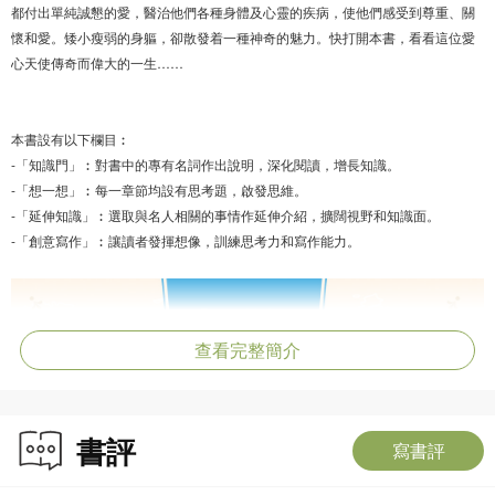
都付出單純誠懇的愛，醫治他們各種身體及心靈的疾病，使他們感受到尊重、關
懷和愛。矮小瘦弱的身軀，卻散發着一種神奇的魅力。快打開本書，看看這位愛
心天使傳奇而偉大的一生……
本書設有以下欄目︰
-「知識門」︰對書中的專有名詞作出說明，深化閱讀，增長知識。
-「想一想」︰每一章節均設有思考題，啟發思維。
-「延伸知識」︰選取與名人相關的事情作延伸介紹，擴闊視野和知識面。
-「創意寫作」︰讓讀者發揮想像，訓練思考力和寫作能力。
查看完整簡介
書評
寫書評