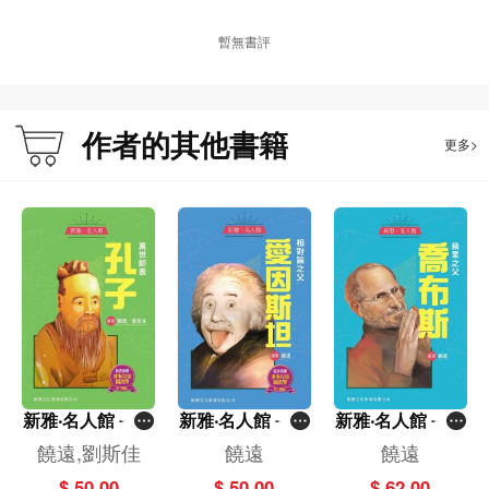
暫無書評
作者的其他書籍
更多>
新雅‧名人館－萬
新雅‧名人館－相
新雅‧名人館－蘋
世師表‧孔子
對論之父‧愛因斯
果之父‧喬布斯
饒遠,劉斯佳
饒遠
饒遠
坦
$ 50.00
$ 50.00
$ 62.00