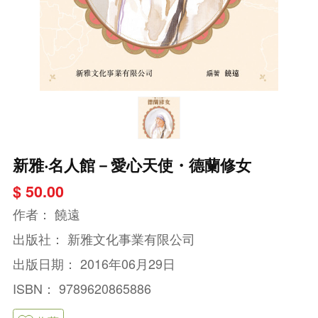
新雅‧名人館－愛心天使・德蘭修女
$ 50.00
作者：
饒遠
出版社：
新雅文化事業有限公司
出版日期：
2016年06月29日
ISBN：
9789620865886