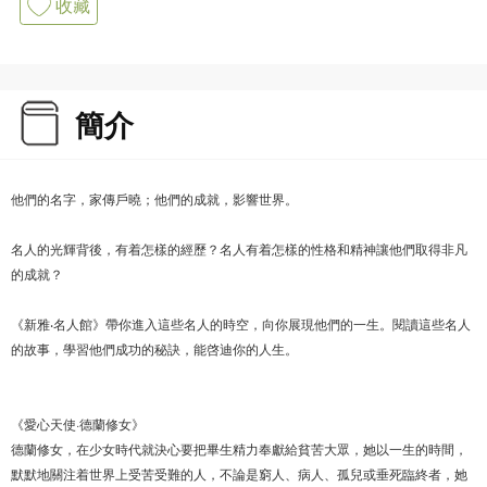
收藏
簡介
他們的名字，家傳戶曉；他們的成就，影響世界。
名人的光輝背後，有着怎樣的經歷？名人有着怎樣的性格和精神讓他們取得非凡
的成就？
《新雅‧名人館》帶你進入這些名人的時空，向你展現他們的一生。閱讀這些名人
的故事，學習他們成功的秘訣，能啓迪你的人生。
《愛心天使·德蘭修女》
德蘭修女，在少女時代就決心要把畢生精力奉獻給貧苦大眾，她以一生的時間，
默默地關注着世界上受苦受難的人，不論是窮人、病人、孤兒或垂死臨終者，她