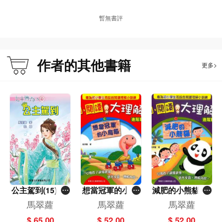
暫無書評
作者的其他書籍
更多>
公主駕到(15)[公
想當冠軍的小烏
減肥的小熊貓[小
主傳奇]
龜[小閱讀大理
閱讀大理解‧進階
馬翠蘿
馬翠蘿
馬翠蘿
解‧進階篇]
篇]
$ 65.00
$ 52.00
$ 52.00