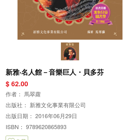
新雅‧名人館－音樂巨人・貝多芬
$ 62.00
作者：
馬翠蘿
出版社：
新雅文化事業有限公司
出版日期：
2016年06月29日
ISBN：
9789620865893