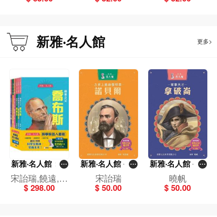
新雅‧名人館
更多>
新雅‧名人館：科
新雅‧名人館－力
新雅‧名人館－軍
學家名人套裝
求上進的發明
事天才・拿破崙
宋詒瑞,饒遠,馬
宋詒瑞
曉帆
（一套6冊）
家・諾貝爾
$ 298.00
$ 50.00
$ 50.00
翠蘿