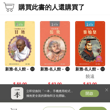
購買此書的人還購買了
新雅‧名人館－印
新雅‧名人館－抗
新雅‧名人館－千
度獨立之父・甘
金英雄・岳飛
古一帝・秦始皇
饒遠
地
$ 50.00
$ 62.00
$ 62.00
立即切換到「一本」手機應用程式，
開啟
擁抱更全面的購物和文化體驗。