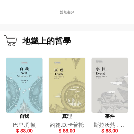
暫無書評
地鐵上的哲學
自我
真理
事件
巴里.丹頓
約翰.D.卡普托
斯拉沃熱．齊
$ 88.00
$ 88.00
$ 88.00
澤克