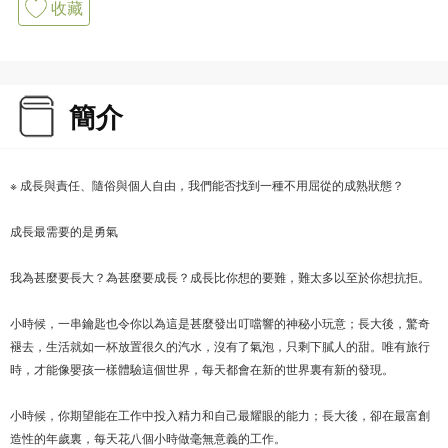
收藏
簡介
※ 成長與責任、隨俗與個人自由，我們能否找到一種不用屈從的成熟狀態？
成長最需要的是勇氣
我為甚麼要長大？為甚麼要成長？成長比你想的要難，難太多以至於你想抗拒。
小時候，一串鑰匙也令你以為這是甚麼發出叮噹響的神秘小玩意；長大後，驚奇
褪去，生活就如一杯放置很久的汽水，沒有了氣泡，只剩下膩人的甜。唯有旅行
時，才能像嬰孩一樣體驗這個世界，每天都會在新的世界裏有新的發現。
小時候，你期望能在工作中投入精力和自己最耀眼的能力；長大後，卻在最富創
造性的年歲裏，每天花八個小時做毫無意義的工作。