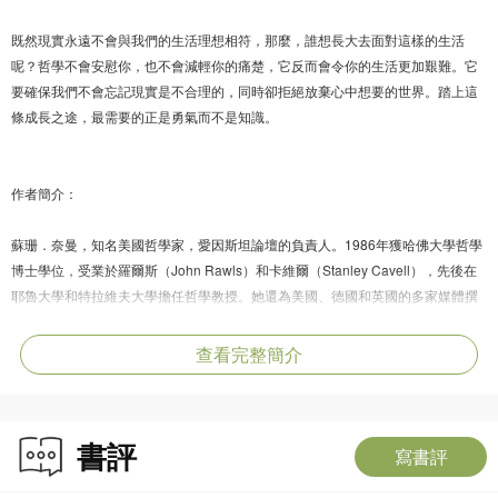
既然現實永遠不會與我們的生活理想相符，那麼，誰想長大去面對這樣的生活
呢？哲學不會安慰你，也不會減輕你的痛楚，它反而會令你的生活更加艱難。它
要確保我們不會忘記現實是不合理的，同時卻拒絕放棄心中想要的世界。踏上這
條成長之途，最需要的正是勇氣而不是知識。
作者簡介：
蘇珊．奈曼，知名美國哲學家，愛因斯坦論壇的負責人。1986年獲哈佛大學哲學
博士學位，受業於羅爾斯（John Rawls）和卡維爾（Stanley Cavell），先後在
耶魯大學和特拉維夫大學擔任哲學教授。她還為美國、德國和英國的多家媒體撰
寫文化政治評論。現居柏林，有三個已經成年的孩子。
查看完整簡介
2014年獲得斯賓諾莎獎，其著作曾被翻譯成多種文字，包括Slow Fire: Jewish
Notes from Berlin、The Unity of Reason: Rereading Kant、Evil in Modern
Thought：An Alternative History of Philosophy及Moral Clarity：A Guide for
書評
Grown-up Idealists。
寫書評