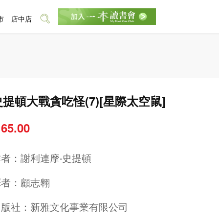
市
店中店
史提頓大戰貪吃怪(7)[星際太空鼠]
 65.00
作者：
謝利連摩‧史提頓
譯者：
顧志翱
出版社：
新雅文化事業有限公司