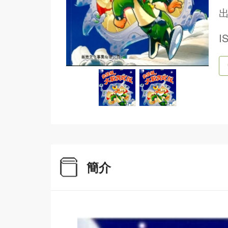
出
I
簡介