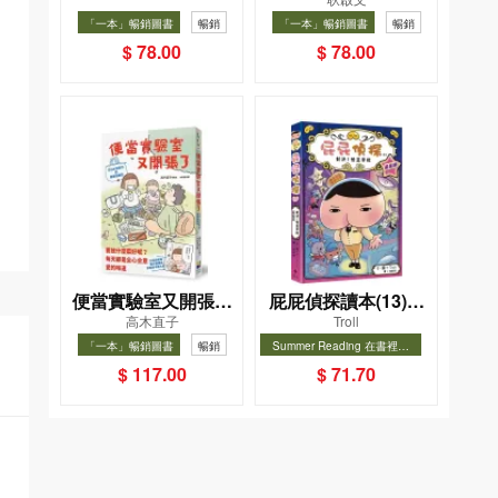
版）
織女下凡結奇緣
「一本」暢銷圖書
暢銷
「一本」暢銷圖書
暢銷
$ 78.00
$ 78.00
便當實驗室又開張了
屁屁偵探讀本(13)－
高木直子
Troll
——日日和特別日的
－對決！怪盜學院
「一本」暢銷圖書
暢銷
Summer Reading 在書裡度
菜單挑戰記
（星星篇）
夏, Cool Down, Read On!-精
暢銷
$ 117.00
$ 71.70
選圖書67折