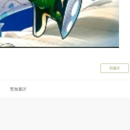
寫書評
暫無書評