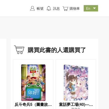
帳號
訊息
購物車
購買此書的人還購買了
反斗奇兵5（圖畫故事
童話夢工場(40)——
耿啟文