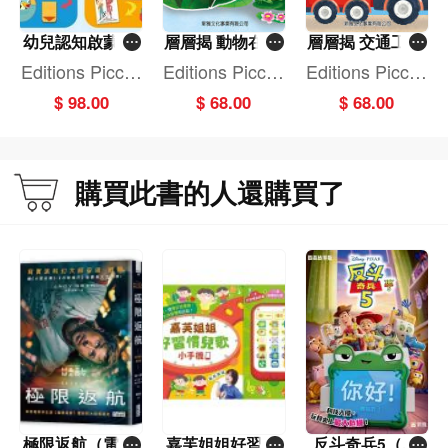
幼兒認知啟蒙互
層層揭 動物在哪
層層揭 交通工具
動遊戲書
裏？[新雅‧寶寶
真好玩！[新雅‧
Editions Piccoli
Editions Piccoli
Editions Piccoli
探索館]
寶寶探索館]
a
a
a
$ 98.00
$ 68.00
$ 68.00
購買此書的人還購買了
極限返航（電影
嘉芙姐姐好習慣
反斗奇兵5（圖