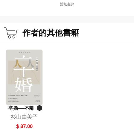
暫無書評
作者的其他書籍
卒婚──不離婚
的幸福選擇
杉山由美子
$ 87.00