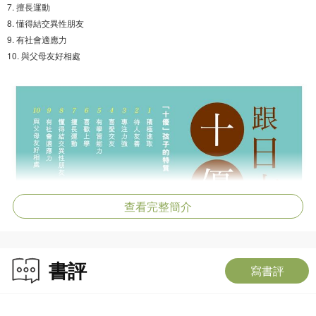
7. 擅長運動
8. 懂得結交異性朋友
9. 有社會適應力
10. 與父母友好相處
查看完整簡介
書評
寫書評