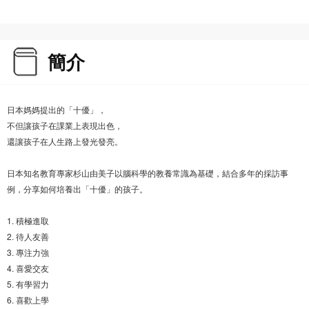
簡介
日本媽媽提出的「十優」，
不但讓孩子在課業上表現出色，
還讓孩子在人生路上發光發亮。
日本知名教育專家杉山由美子以腦科學的教養常識為基礎，結合多年的採訪事
例，分享如何培養出「十優」的孩子。
1. 積極進取
2. 待人友善
3. 專注力強
4. 喜愛交友
5. 有學習力
6. 喜歡上學