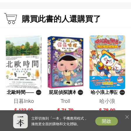
購買此書的人還購買了
北歐時間——世
屁屁偵探讀本(1
哈小浪上學記(1
界第一幸福國度
3)－－對決！怪
3)——逃出神奇
日暮Inko
Troll
哈小浪
教會我的事
盜學院（星星
博物館
$ 133.00
$ 71.70
$ 78.00
篇）
立即切換到「一本」手機應用程式，
開啟
擁抱更全面的購物和文化體驗。