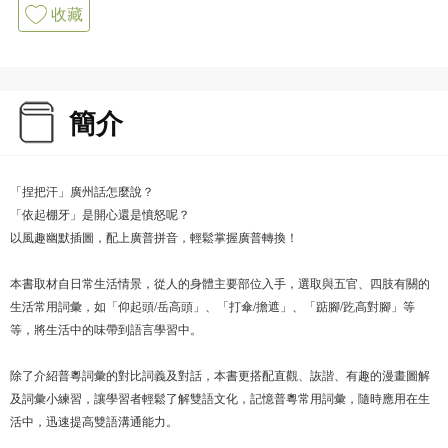
收藏
簡介
「捏把汗」廣州話怎麼說？
「依起棚牙」是開心還是憤怒呢？
以風趣幽默插圖，配上廣普拼音，輕鬆掌握廣普轉換！
本書取材自日常生活情景，從人的身體主要部位入手，選取與五官、四肢有關的
生活常用詞彙，如「仰起頭/岳高頭」、「打傘/擔遮」、「踮腳/趷高對腳」等
等，將生活中的味帶到語言學習中。
除了介紹普粵詞彙的對比詞義及對話，本書更搭配直觀、詼諧、有趣的漫畫圖解
及詞彙小練習，讓學習者輕鬆了解雙語文化，記憶普粵常用詞彙，隨時應用在生
活中，迅速提高雙語溝通能力。