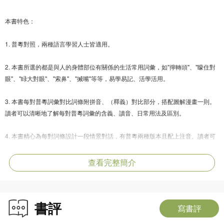
本書特色：
1. 普粵對照，兩種語言學習人士皆適用。
2. 本書所選的都是與人的身體部位有關係的生活常用詞彙，如"擰轉頭"、"矇住對
眼"、"睩大對眼"、"索鼻"、"搣嘴"等等，易學易記、活學活用。
3. 本書每對普粵詞彙對比詞條附拼音、（釋義）對比部分，搭配圖解漫畫一則。
讀者可以清晰地了解每對普粵詞彙的含義、讀音、日常用法及區別。
4. 本書精心為每對詞條設計一段情景對話，有普粵兩種版本且配上注音。讀者可
以模仿練習，也可以從中對比體會普粵詞彙分別在兩種不同的語言環境中的區
別。
查看完整簡介
作者簡介：
書評
寫書評
張冠雄，香港中文大學文學士（哲學），哲學碩士，學位教師教育文憑（中國語