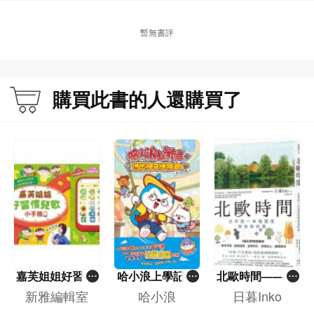
文），曾從事雜誌和中學教科書編輯工作，2001年起任職香港中文大學新雅中國
語文研習所，任教廣東話。
暫無書評
李春普，上海師範大學漢語言文學碩士，國家級普通話水平測試員。曾先後在上
海財經大學、南非大學從事漢語二語教學，現任教於香港中文大學雅禮中國語文
研習所，主要講授面向香港學生的各級普通話課程。發表學術論文多篇，參與編
購買此書的人還購買了
寫《朗讀》（主編）、《中國傳統文化概論》（副主編）等多部教材和編著《語
言學與華語二語教學：教材與教學法》一書。
李珊珊，畢業於陝西師範大學漢語國際教育專業，任職於香港中文大學雅禮中國
語文研習所，從事華語二語教學工作。曾參與陝西師範大學國際漢學院留學生漢
語教學、香港中文大學PRINCH語言文化實習專案、國家漢辦「海外華裔青少年
尋根之旅」夏令營項目，現任香港國語學會輔導老師。
沈敏瑜，廣州人，畢業於華南理工大學外語系，取得應用語言學碩士學位。曾獲
全國大學四六級考試考官資格，後在香港中文大學英文系擔任研究助益，現任香
港中文大學英文系擔任研究助理，現任香港中文大學雅禮語文研習所講師，教授
嘉芙姐姐好習慣
哈小浪上學記(1
北歐時間——世
華語學生，非華語學生及交換生的大學粵語課程，編審大學粵語教科書《粵語速
兒歌小手機
3)——逃出神奇
界第一幸福國度
新雅編輯室
哈小浪
日暮Inko
成中級教材》。
博物館
教會我的事