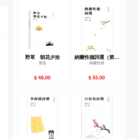
野草 朝花夕拾
納蘭性德詞選（第二
魯迅
納蘭性德
版）
$ 48.00
$ 55.00