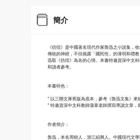
簡介
《彷徨》是中國著名現代作家魯迅之小說集，收
傳統的神經，不但揭露「國民性」的薄弱和禮教
迅取《彷徨》為名的心情。本書特邀資深中文科
和讀者參考。
本書特色：
* 以三聯文庫舊版為底本，參考《魯迅文集》
* 特邀資深中文科教師蒲葦老師撰寫導讀文章
作者簡介：
魯迅，本名周樹人，浙江紹興人。中國現代文學