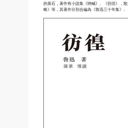
的基石，著作有小說集《吶喊》、《彷徨》，散
略》等，其著作分別合編為《魯迅三十年集》、