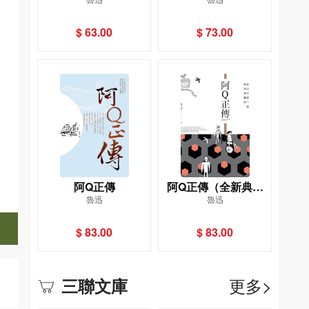
版）
－－徬徨
$ 63.00
$ 73.00
阿Q正傳
阿Q正傳（全新典藏
魯迅
魯迅
版）
$ 83.00
$ 83.00
更多>
三聯文庫