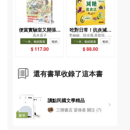
便當實驗室又開張了
吃對日常！抗炎減糖
高木直子
李融融、段佳麗,黃梨煜、顧
——日日和特別日的
飲食法
凱辰
「一本」暢銷圖書
暢銷
「一本」暢銷圖書
暢銷
菜單挑戰記
$ 117.00
$ 88.00
還有書單收錄了這本書
讀點民國文學精品
三聯書店 梁偉基
關注
(7)
書單