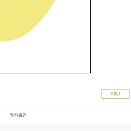
寫書評
暫無書評