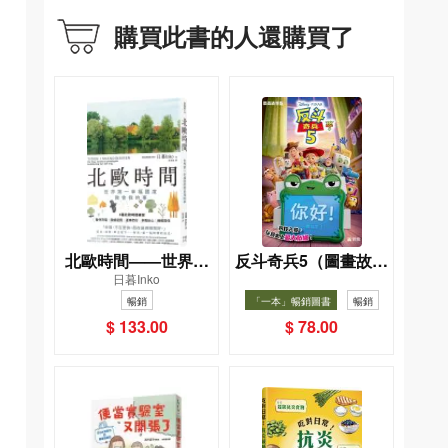
購買此書的人還購買了
北歐時間——世界第
反斗奇兵5（圖畫故事
日暮Inko
一幸福國度教會我的
版）
暢銷
「一本」暢銷圖書
暢銷
事
$ 133.00
$ 78.00