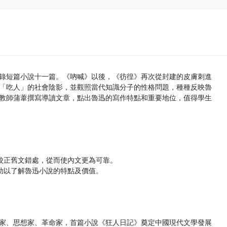
錄短篇小說十一篇。《吶喊》以後，《彷徨》再次從封建的皮膚刺進
「吃人」的社會陰影，並觀照當代知識分子的性格問題，種種反映魯
教師蒲葦撰寫導讀文章，點出魯迅的寫作特點和重要地位，值得學生
來校正舊文錯處，從而使內文更為可靠。
，助以了解魯迅小說的特點及價值。
家、思想家、革命家，首篇小說《狂人日記》奠定中國現代文學發展