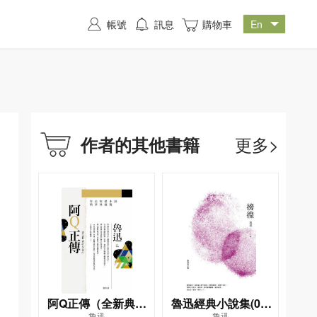
帳號
訊息
購物車
更多>
作者的其他書籍
阿Q正傳（全新典藏
魯迅經典小說集(02)
魯迅
魯迅