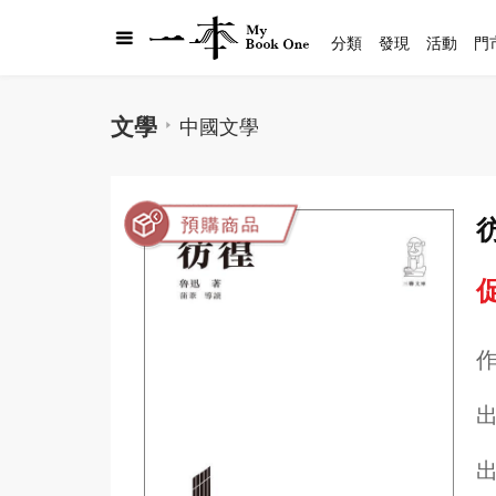
分類
發現
活動
門
文學
中國文學
促
出