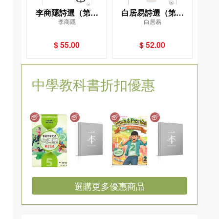
李商隱詩選（第二
白居易詩選（第二
李商隱
白居易
版）
版）
$ 55.00
$ 52.00
中學教科書折扣優惠
選購更多優惠商品