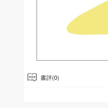
書評
(0)