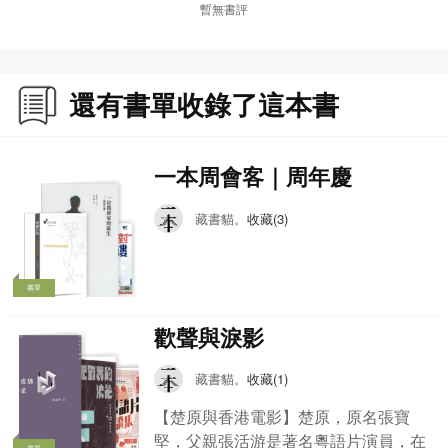
暫無書評
喬奕思，香港電影評論學會會員，文字見於《Hkinema》、《號外》、《經濟日
報》等。曾任香港國際電影節國際影評人費比西獎、CASCADIA International
Women’s Film Festival等評審。參與書籍包括《60風尚︰中國學生周報影評十
還有書單收錄了這本書
年》、《美與狂——邱剛健的戲劇．詩．電影》等。
劉嶔，電影文化工作者，從事研究、編輯、策劃。對電影史和電影風格特有興
一本周會客｜周年慶
趣。曾任香港電影資料館研究員。參與書籍包括《美與狂——邱剛健的戲劇．
詩．電影》、《香港影人口述歷史叢書6 龍剛》、《乘風變化——嘉禾電影研
藏書貓。
收藏(3)
究》及《香港影片大全系列》等，策劃《編＋導回顧系列：岳楓》等電影專題。
書單
歡聲與淚影
藏書貓。
收藏(1)
【楚原與香港電影】楚原，原名張寶
堅，父親張活游是著名粵語片演員，在
書單