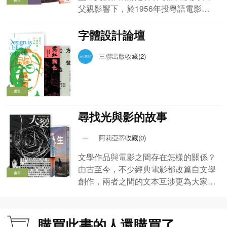
父親影響下，於1956年投粵語電影
界，跟隨粵語片導演及演員吳回當編劇
及副導。後來加入光藝製片公司，隨電
字體設計論壇
影導演、編劇秦劍學習編導，合導了首
部導演作品《血染相思谷》，在1958
三聯出版
收藏(2)
年以24歲之齡獨立執導《湖畔草》，1
960年因執導《可憐天下父母心》而成
名，該片描述低下階層的苦況，感動觀
書單
眾，影片叫好又叫座。 在國語片盛行
尋找光與影的故事
的七十年代，他執導的《七十二家房
客》堅持用粵語對白，結果打破香港票
阿莉亞蒂
收藏(0)
房紀錄，成為粵語片經典，並掀起粵語
電影製作熱潮。及後楚原開始拍武俠電
文學作品與電影之間存在怎樣的關係？
影，先後改編古龍的多部作品，包括
由古至今，不少經典電影都改篇自文學
書單
《流星蝴蝶劍》、《多情劍客無情
創作，兩者之間的文本互涉更為大家帶
劍》、《三少爺的劍》等，並與導演李
來影像上的驚喜。當文字化成光與影，
翰祥、胡金銓及張徹合稱「四大帥」，
亦引領大家回到原著故事，在原作與改
為香港武俠電影的開山鼻祖。
編之間，產生更多思考與解讀。無論最
購買此書的人還購買了