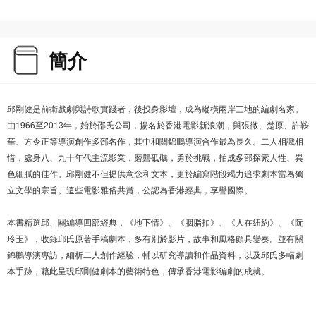
簡介
邱剛健是前衛戲劇與詩歌實踐者，後投身影壇，成為縱橫兩岸三地的編劇名家。
由1966至2013年，始於邵氏公司，揚名於香港電影新浪潮，與張徹、楚原、許鞍
華、方令正等導演創作多部名作，其中和關錦鵬導演合作最為長久。二人相識相
惜，處身八、九十年代主流影業，磨礱砥礪，勇於挑戰，拍成多部探索人性、異
色細膩的佳作。邱剛健不但提供意念和文本，更於編寫階段竭力追求劇本當為獨
立文學的宗旨。這些電影雅俗共賞，公認為香港經典，享譽國際。
本書精選邱、關編導四部經典，《地下情》、《胭脂扣》、《人在紐約》、《阮
玲玉》，收錄邱氏原著手稿劇本，多有別於影片，故事和風格頗具變奏。並有關
錦鵬導演專訪，細析二人創作經驗，輔以研究導讀和作品資料，以及邱氏多幅劇
本手跡，藉此呈現邱剛健劇本的藝術特色，傳承香港電影編劇的成就。