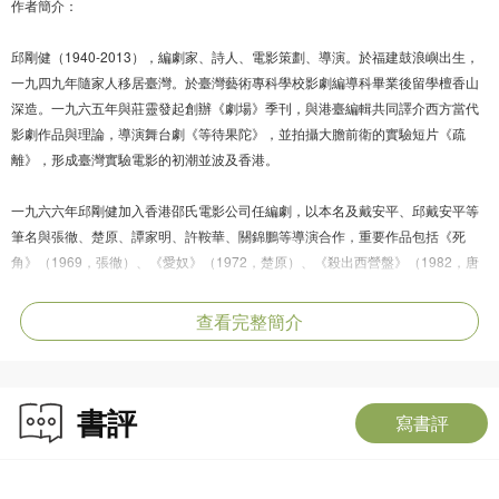
作者簡介：
邱剛健（1940-2013），編劇家、詩人、電影策劃、導演。於福建鼓浪嶼出生，
一九四九年隨家人移居臺灣。於臺灣藝術專科學校影劇編導科畢業後留學檀香山
深造。一九六五年與莊靈發起創辦《劇場》季刊，與港臺編輯共同譯介西方當代
影劇作品與理論，導演舞台劇《等待果陀》，並拍攝大膽前衛的實驗短片《疏
離》，形成臺灣實驗電影的初潮並波及香港。
一九六六年邱剛健加入香港邵氏電影公司任編劇，以本名及戴安平、邱戴安平等
筆名與張徹、楚原、譚家明、許鞍華、關錦鵬等導演合作，重要作品包括《死
角》（1969，張徹）、《愛奴》（1972，楚原）、《殺出西營盤》（1982，唐
基明）、《投奔怒海》（1982，許鞍華）、《烈火青春》（1982，譚家明）、
《唐朝豪放女》（1984，方令正）、《夢中人》（1986，區丁平）、《地下情》
查看完整簡介
（1986，關錦鵬）、《胭脂扣》（1988，關錦鵬）和《阮玲玉》（1992，關錦
鵬）。其編劇作品曾三度獲得香港電影金像獎最佳編劇獎，在華語電影界備受同
業推崇，香港電影編劇家協會尊之為宗師。邱剛健並延續其詩化細膩、異色前衛
書評
的風格執導《唐朝綺麗男》（1985）與《阿嬰》（1990）。九十年代初移居紐
寫書評
約，晚年定居北京，二○一三年十一月去世。一生勤奮創作，但甚少結集，僅有詩
集《亡妻，Z，和雜念》、《再淫蕩出發的時候》，2014年出版、由羅卡主編的
《美與狂——邱剛健的戲劇．詩．電影》是研究邱剛健作品和評論的首本專書。