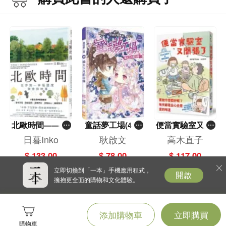
終大家喜歡原著或電影，觀看與閱讀的
趣味依然存在，甚至讓我們的體驗變得
更難忘！
北歐時間——世
童話夢工場(40)
便當實驗室又開
界第一幸福國度
——織女下凡結
張了——日日和
日暮Inko
耿啟文
高木直子
教會我的事
奇緣
特別日的菜單挑
$ 133.00
$ 78.00
$ 117.00
戰記
立即切換到「一本」手機應用程式，
開啟
擁抱更全面的購物和文化體驗。
添加購物車
立即購買
購物車