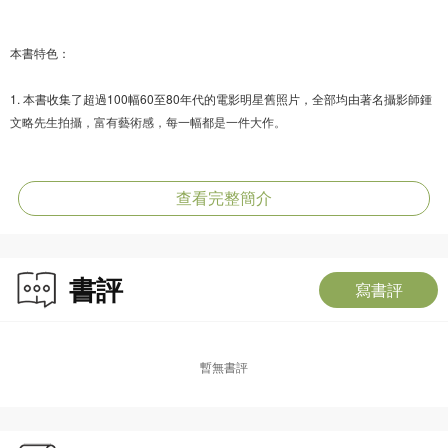
本書特色：
1. 本書收集了超過100幅60至80年代的電影明星舊照片，全部均由著名攝影師鍾
文略先生拍攝，富有藝術感，每一幅都是一件大作。
2. 編者周蜜蜜研究60至80年代的電影娛樂圈，為每張照片的主角補寫簡介，更撰
寫前言及後者，為這段香港電影的光輝時刻下定義。
查看完整簡介
3. 邀請曾作為鍾文略模特的蕭芳芳撰寫一文，又邀請鄭佩佩訪問，從二人的訪問
了解香港電影發展的一些珍貴片段。
書評
寫書評
編者簡介：
暫無書評
周蜜蜜，又名周密密，曾任電台、電視編劇、專題電影節目編導，影評人協會理
事，報刊、雜誌執行總編輯，出版社副總編輯。1980年開始業餘寫作，作品在海
內外發表，並獲得多個獎項。