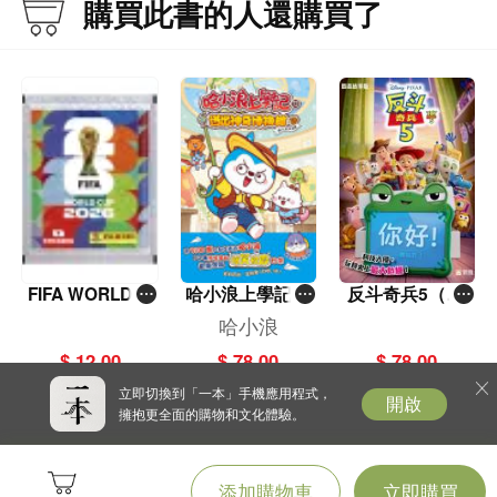
購買此書的人還購買了
客》堅持用粵語對白，結果打破香港票
房紀錄，成為粵語片經典，並掀起粵語
1999年獲攝影學會授予榮譽高級會士名銜。
電影製作熱潮。及後楚原開始拍武俠電
鍾氏攝影風格帶有藝術感，並喜愛以平民百姓為拍攝對象，滿載感情。
影，先後改編古龍的多部作品，包括
《流星蝴蝶劍》、《多情劍客無情
劍》、《三少爺的劍》等，並與導演李
翰祥、胡金銓及張徹合稱「四大帥」，
為香港武俠電影的開山鼻祖。
FIFA WORLD C
哈小浪上學記(1
反斗奇兵5（圖
UP 2026（Stick
3)——逃出神奇
畫故事版）
哈小浪
er pack 貼紙
博物館
$ 12.00
$ 78.00
$ 78.00
包）
立即切換到「一本」手機應用程式，
開啟
擁抱更全面的購物和文化體驗。
添加購物車
立即購買