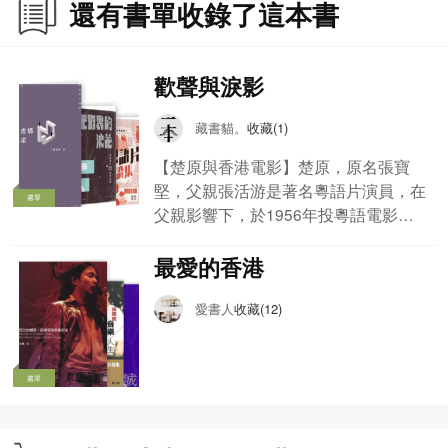
還有書單收錄了這本書
至今已出版百多本著作及編導多部兒童電視劇、電視節目，其中部分作品被選入
中、小學教科書。現為中國作家協會會員、香港作家聯會副會長、香港作家出版
社副總編輯、兒童文學藝術聯會會長、香港藝術發展局文學委員會評審員、護苗
歡聲與淚影
基金教育委員、世界華文文學聯會理事、香港電台節目顧問。
藏書貓。
收藏(1)
鍾文略，1925年生於廣東省新會縣。1947年來港後，從事戲院電影廣告畫繪畫工
【楚原與香港電影】楚原，原名張寶
作，工餘時自學攝影。
堅，父親張活游是著名粵語片演員，在
書單
父親影響下，於1956年投粵語電影
1958年在《新晚報》舉辦的"普魯士菲林攝影比賽"中獲得攝影獎，自此屢獲殊
界，跟隨粵語片導演及演員吳回當編劇
榮，包括香港國際沙龍銀像獎、香港攝影學會甲組月賽等攝影獎項。後獲香港攝
及副導。後來加入光藝製片公司，隨電
最愛的香港
影學會授予初級會士及高級會士名銜。
影導演、編劇秦劍學習編導，合導了首
部導演作品《血染相思谷》，在1958
愛書人
收藏(12)
1963年起成為電影公司全職攝影師，並任《攝影新潮》雜誌主編。1968年起自立
年以24歲之齡獨立執導《湖畔草》，1
門戶，從事攝影及沖印業務。1991年起退休。
960年因執導《可憐天下父母心》而成
名，該片描述低下階層的苦況，感動觀
書單
退休後多次舉辦攝影展。曾出版攝影作品集包括：《從業餘到職業》、《戰後香
眾，影片叫好又叫座。 在國語片盛行
港軌跡——社會掠影》、《戰後香港軌跡——民生苦樂》、《香港不了情》、
的七十年代，他執導的《七十二家房
《歲月留痕》、《往事只能回味》等。