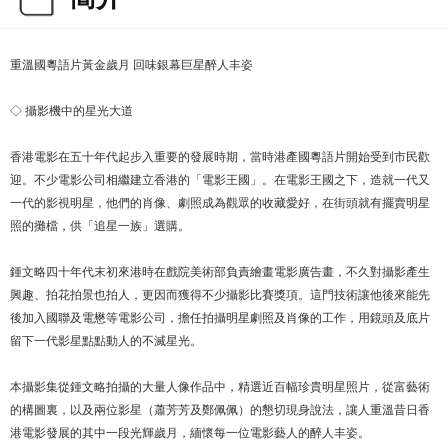
重溫國粵語片黃金歲月 回味銀幕巨星醉人丰姿
◇ 攝影機中的星光大道
香港電影在五十年代起步入重要的發展時期，當時港產國粵語片開始受到市民歡
迎。不少電影公司相繼建立香港的「電影王國」。在電影王國之下，造就一代又
一代的影視明星，他們的肖像、劇照成為觀眾的收藏愛好，在街頭就有擺賣明星
照的攤檔，供「追星一族」選購。
鍾文略四十年代末初來港時在戲院美術部負責繪畫電影廣告畫，不久對攝影產生
興趣、拍花拍景也拍人，更因而獲得不少攝影比賽獎項。這門技術讓他後來能先
後加入國聯及電懋等電影公司，擔任拍攝明星劇照及肖像的工作，用鏡頭及底片
留下一代影星點點動人的不滅星光。
本攝影集從鍾文略拍攝的大量人像作品中，精選近百幅珍貴明星照片，從富藝術
的構圖裏，以及兩位影星（蕭芳芳及鄭佩佩）的懇切現身說法，讓人重溫昔日香
港電影發展的其中一段光輝歲月，緬懷每一位電影藝人的醉人丰姿。