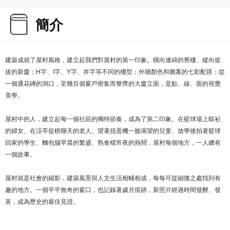
簡介
建築成就了屋村風格，建立起我們對屋村的第一印象。橫向連綿的舊樓、縱向挺
拔的新廈；H字、I字、Y字、井字等不同的樓型；外牆顏色和圖案的七彩配搭；從
一個通花磚的洞口，至幾百個窗戶密集而整齊的大廈立面，是點、線、面的視覺
美學。
屋村中的人，建立起每一個社區的獨特節奏，成為了第二印象。在籃球場上晾衫
的婦女、在涼亭捉棋聊天的老人、望著扭蛋機一臉渴望的兒童、放學後拍著籃球
回家的學生、麵包舖早晨的繁盛、熟食檔宵夜的熱鬧，屋村每個地方，一人總有
一個故事。
屋村就是社會的縮影，建築風景與人文生活相輔相成，每每可從細微之處找到有
趣的地方。一個平平無奇的窗口，也記錄著歲月痕跡，新照片經過時間發酵、發
黃，成為歷史的最佳見證。