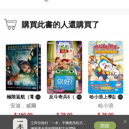
的老人、望著扭蛋機一臉渴望的兒童，
屋村每個地方，一人總有一個故事。就
算是一個平平無奇的窗口，也記錄著歲
購買此書的人還購買了
月痕跡。這些人、事、物就是社會縮
影，訴說一種本土情懷。讓我們從書本
出發，尋找香港屋邨之美。
極限返航（電影
反斗奇兵5（圖
哈小浪上學記(1
書衣典藏版）
畫故事版）
3)——逃出神奇
安迪．威爾
哈小浪
（獨家收錄作者
博物館
$ 160.00
$ 78.00
$ 78.00
訪談）
立即切換到「一本」手機應用程式，
開啟
擁抱更全面的購物和文化體驗。