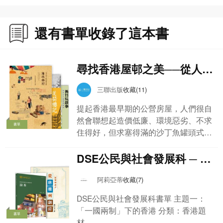
還有書單收錄了這本書
尋找香港屋邨之美──從人‧
事‧物
三聯出版
收藏(11)
提起香港最早期的公營房屋，人們很自
然會聯想起造價低廉、環境惡劣、不求
書單
住得好，但求塞得滿的沙丁魚罐頭式徙
置區。可是，除了安頓草根階層的徙置
思維外，當年還平行地存在著一條重視
DSE公民與社會發展科 ─ 香
空間佈局和生活水準的房屋政策路線，
港題材書單
最早期的屋邨正是這套理念的結晶。
阿莉亞蒂
收藏(7)
屋村的建築風景與人文生活相輔相成，
DSE公民與社會發展科書單 主題一：
每每可從細微之處找到有趣的地方。在
「一國兩制」下的香港 分類：香港題
籃球場上晾衫的婦女、在涼亭捉棋聊天
書單
材