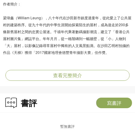
作者簡介：
梁瑋鑫（William Leung），八十年代在沙田新市鎮度過童年，從此愛上了公共屋
村的建築秩序。從九十年代的中學生涯開始探索陌生的屋村，成為遊走於200多
條新舊屋村之間的忠實公屋迷。千禧年代乘著數碼攝影潮流，建立了「香港公共
屋村圖片集」網誌平台。年年月月，從一格階磚到一幅牆壁，從「小」人物到
「大」屋村，以影像記錄尋常屋村中獨有的人文風景點滴。在沙田乙明村拍攝的
作品《天梯》獲得「2017國家地理會德豐青年攝影大賽」佳作獎。
查看完整簡介
書評
寫書評
暫無書評