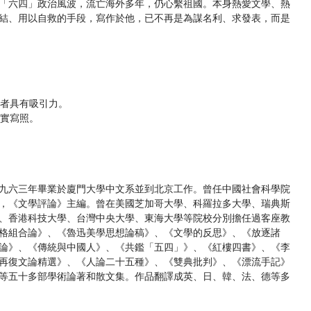
「六四」政治風波，流亡海外多年，仍心繫祖國。本身熱愛文學、熱
結、用以自救的手段，寫作於他，已不再是為謀名利、求發表，而是
讀者具有吸引力。
真實寫照。
九六三年畢業於廈門大學中文系並到北京工作。曾任中國社會科學院
，《文學評論》主編。曾在美國芝加哥大學、科羅拉多大學、瑞典斯
、香港科技大學、台灣中央大學、東海大學等院校分別擔任過客座教
格組合論》、《魯迅美學思想論稿》、《文學的反思》、《放逐諸
論》、《傳統與中國人》、《共鑑「五四」》、《紅樓四書》、《李
再復文論精選》、《人論二十五種》、《雙典批判》、《漂流手記》
等五十多部學術論著和散文集。作品翻譯成英、日、韓、法、德等多