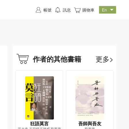
帳號
訊息
購物車
更多>
作者的其他書籍
狂語莫言
吾師與吾友
張大春,王安憶王德威,劉再復
劉再復