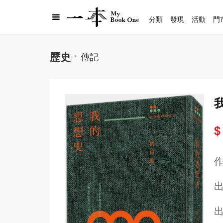
分類
發現
活動
門
歷史
傳記
$
出