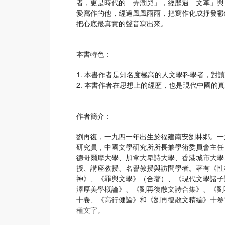
者，更是時代的「弄潮兒」，經歷過「文革」與
愛寫作的他，經過風風雨雨，把寫作化成抒發鬱
把心底最真實的聲音寫出來。
本書特色：
1. 本書作者是知名度極高的人文學科學者，對
2. 本書作者在思想上的經歷，也是現代中國的
作者簡介：
劉再復，一九四一年出生於福建南安劉林鄉。一
研究員，中國文學研究所所長兼學術委員會主任
德哥爾摩大學、加拿大卑詩大學、香港城市大學
授、講座教授、名譽教授與訪問學者。著有《性
神》、《罪與文學》（合著）、《現代文學諸子
澤厚美學概論》、《劉再復散文詩合集》、《劉
十卷、《高行健論》和《劉再復散文精編》十卷
種文字。