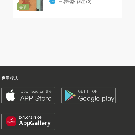
三聯出版
關注
(0)
書單
應用程式