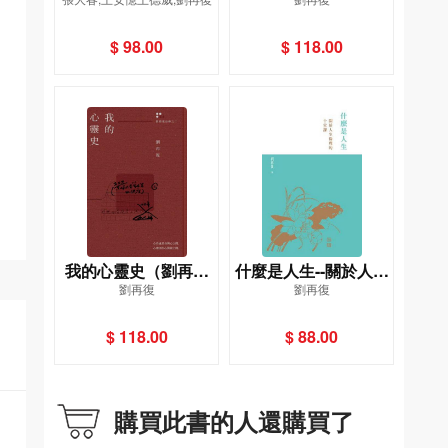
$ 98.00
$ 118.00
我的心靈史（劉再復
什麼是人生--關於人生
劉再復
劉再復
自傳之二）
倫理的十堂課
$ 118.00
$ 88.00
購買此書的人還購買了