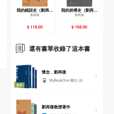
我的錯誤史（劉再復
我的拚搏史（劉再復
劉再復
劉再復
自傳之四）
自傳之五）
$ 118.00
$ 168.00
還有書單收錄了這本書
懷念．劉再復
MyBookOne
關注
(2)
書單
劉再復教授著作