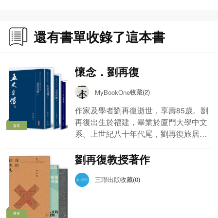
還有書單收錄了這本書
懷念．劉再復
收藏(2)
MyBookOne
作家及學者劉再復逝世，享壽85歲。劉
再復出生於福建，畢業於廈門大學中文
書單
系。上世紀八十年代尾，劉再復旅居海
外，曾於多間大學包括：美國芝加哥大
學、瑞典斯德歌爾摩大學、加拿大卑詩
劉再復教授著作
大學及香港城市大學、香港科技大學等
院校擔任過名譽教授、訪問學者及客座
三聯出版
收藏(0)
教授等職位。 劉再復為著名文學評論
家，著有《文學的反思》、《論中國文
學》、《紅樓夢悟》、《放逐精神》等
書單