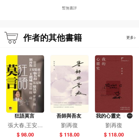
暫無書評
作者的其他書籍
更多>
狂語莫言
吾師與吾友
我的心靈史（劉
再復自傳之二）
張大春,王安憶
劉再復
劉再復
王德威,劉再復
$ 98.00
$ 118.00
$ 118.00