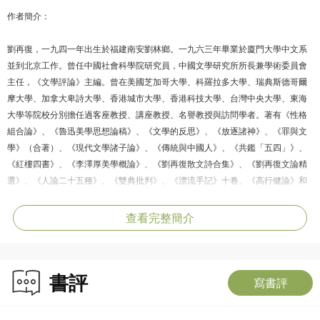
作者簡介：
劉再復，一九四一年出生於福建南安劉林鄉。一九六三年畢業於廈門大學中文系
並到北京工作。曾任中國社會科學院研究員，中國文學研究所所長兼學術委員會
主任，《文學評論》主編。曾在美國芝加哥大學、科羅拉多大學、瑞典斯德哥爾
摩大學、加拿大卑詩大學、香港城市大學、香港科技大學、台灣中央大學、東海
大學等院校分別擔任過客座教授、講座教授、名譽教授與訪問學者。著有《性格
組合論》、《魯迅美學思想論稿》、《文學的反思》、《放逐諸神》、《罪與文
學》（合著）、《現代文學諸子論》、《傳統與中國人》、《共鑑「五四」》、
《紅樓四書》、《李澤厚美學概論》、《劉再復散文詩合集》、《劉再復文論精
選》、《人論二十五種》、《雙典批判》、《漂流手記》十卷、《高行健論》和
《劉再復散文精編》十卷等五十多部學術論著和散文集。作品翻譯成英、日、
韓、法、德等多種文字。
查看完整簡介
書評
寫書評