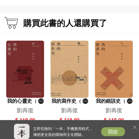
理論作品。另有《三讀滄海》、《人論
二十五種》及《漂流手記》等散文集。
購買此書的人還購買了
我的心靈史（劉
我的寫作史（劉
我的錯誤史（劉
再復自傳之二）
再復自傳之一）
再復自傳之四）
劉再復
劉再復
劉再復
$ 118.00
$ 118.00
$ 118.00
立即切換到「一本」手機應用程式，
開啟
擁抱更全面的購物和文化體驗。