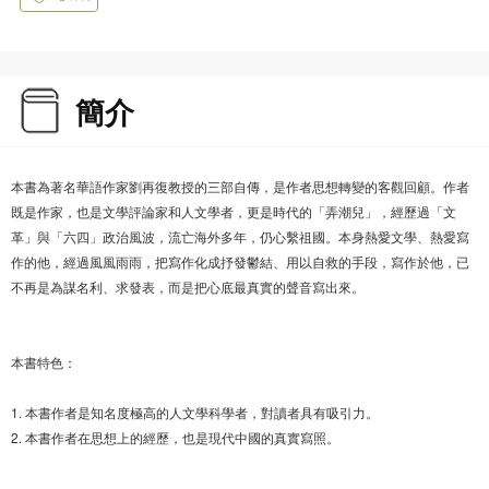
簡介
本書為著名華語作家劉再復教授的三部自傳，是作者思想轉變的客觀回顧。作者
既是作家，也是文學評論家和人文學者，更是時代的「弄潮兒」，經歷過「文
革」與「六四」政治風波，流亡海外多年，仍心繫祖國。本身熱愛文學、熱愛寫
作的他，經過風風雨雨，把寫作化成抒發鬱結、用以自救的手段，寫作於他，已
不再是為謀名利、求發表，而是把心底最真實的聲音寫出來。
本書特色：
1. 本書作者是知名度極高的人文學科學者，對讀者具有吸引力。
2. 本書作者在思想上的經歷，也是現代中國的真實寫照。