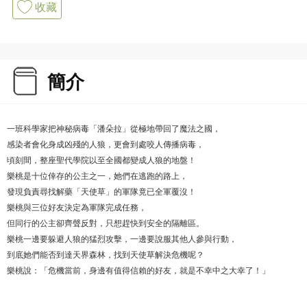
收藏
簡介
一班科學家把神秘病毒「潘朵拉」從極地帶回了魔法之國，
感染者會化身成凶殘的人狼，更會到處咬人傳播病毒，
頃刻間，整座聖代學院以至全國都變成人狼的地盤！
樂桃是十位倖存的公主之一，她們在逃跑的路上，
發現負責尋找解藥「天使草」的軍隊竟已全軍覆沒！
樂桃與三位好友決定為軍隊完成任務，
但同行的公主卻齊聲反對，只想趕快到安全的隔離區。
樂桃一邊要躲避人狼的猛烈攻擊，一邊要說服其他人參與行動，
到底她們能否到達天界森林，找到天使草解決危機呢？
樂桃說：「危機當前，身邊有值得信賴的好友，就是不幸中之大幸了！」