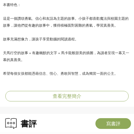
本書特色：
這是一個讚頌勇氣、信心和友誼為主題的故事。小孩子都喜歡魔法與校園主題的
故事，讓他們從有趣的故事中，獲得積極面對困難的勇氣，學習真善美。
故事充滿想像力，讓孩子享受動腦的閱讀過程。
天馬行空的故事 + 有趣幽默的文字 + 馬卡龍般甜美的插圖，為讀者呈現一幕又一
幕的真善美。
希望每個女孩都能憑藉信念、恆心、勇敢與智慧，成為獨當一面的公主。
同系列作品﹕《魔法公主學院 1：頑皮曲奇的惡作劇》榮獲由香港教育專業人員
協會主辦的2018年「第15屆 小學生書叢榜」十本好書選舉的「十本好書」之
查看完整簡介
一，大受老師學生歡迎﹗
書評
作者簡介：
寫書評