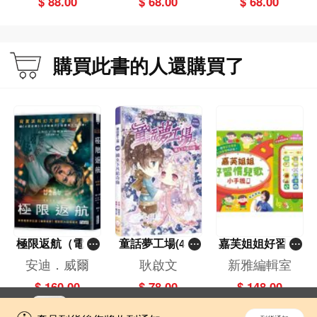
$ 88.00
$ 68.00
$ 68.00
購買此書的人還購買了
極限返航（電影
童話夢工場(40)
嘉芙姐姐好習慣
書衣典藏版）
——織女下凡結
兒歌小手機
安迪．威爾
耿啟文
新雅編輯室
（獨家收錄作者
奇緣
$ 160.00
$ 78.00
$ 148.00
訪談）
立即切換到「一本」手機應用程式，
開啟