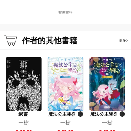
一樹，一天看見美麗的彩虹，好奇心驅使下追逐彩虹的終點。結果看到一隻寶
箱，打開箱子發現夢想的樹苗。於是把經歷寫下來，寫了名為小說的東西。每天
暫無書評
悉心照料那株樹苗，期待它開怎樣的花、結怎樣的果。
作者的其他書籍
更多>
綁靈
魔法公主學院(3)
魔法公主學院(2)
──時間的禮物
──魔幻島試煉
一樹
一樹
一樹