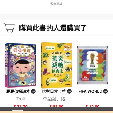
暫無書評
購買此書的人還購買了
屁屁偵探讀本(1
吃對日常！抗炎
FIFA WORLD C
3)－－對決！怪
減糖飲食法
UP 2026（Stick
Troll
李融融、段佳
盜學院（星星
er pack 貼紙
麗,黃梨煜、顧
$ 71.70
$ 88.00
$ 12.00
篇）
包）
凱辰