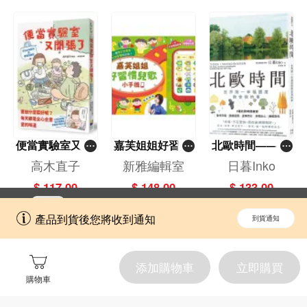
便當實驗室又開
嘉芙姐姐好習慣
北歐時間——世
張了——日日和
兒歌小手機
界第一幸福國度
高木直子
新雅編輯室
日暮Inko
特別日的菜單挑
教會我的事
$ 117.00
$ 148.00
$ 133.00
戰記
立即切換到「一本」手機應用程式，
開啟
產品到貨後您將收到通知
到貨通知
擁抱更全面的購物和文化體驗。
添加購物車
立即購買
購物車