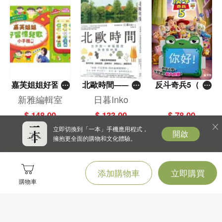
有句話說：「朝聞道，夕死可矣！」我認為，如果在變老的當下，你能用足夠成
熟的心態，去面對人生的後半途，就有很高的機會，有著美好的老年生活。甚至
很多心情，是變老才能擁有的，因為你會更懂得珍惜，更懂得細細品嚐，你知
道，你的時間有限，不能夠再蹉跎。
所以，即使深刻體會到自己開始變老，還是要有自己的夢想、自己的目標，因為
你了解，當你不再有期待，你的生命才開始停止延續。
回想過去，你一定覺得自己有許多處理得不夠完美的地方，你是否能夠接受那就
嘉芙姐姐好習慣
北歐時間——世
反斗奇兵5（圖
是自己的本命？認識自己的本命後，在往後的人生裡，你是否能用新的態度去面
兒歌小手機
界第一幸福國度
畫故事版）
新雅編輯室
日暮Inko
對，走出不同的格局？這是對自我的挑戰，也是對生命的挑戰，只有這樣，你才
教會我的事
能夠找到屬於自己，他人奪不走的幸福。
$ 148.00
$ 133.00
$ 78.00
活著，本身就應該是一件快樂的事情，因為你可以探尋、可以冒險、可以感受，
立即切換到「一本」手機應用程式，
開啟
一旦停止呼吸，這一切都歸零。而就因為生命是有限的，所以在有限的生命裡，
擁抱更全面的購物和文化體驗。
每個你遇到的人都是有意義的，每道你品嚐到的酸甜苦辣，都是有價值的，因為
你沒有太多的機會再重來。
但是，你卻可以繼續創造人生的下半部，而且過去犯的錯，你有機會不再犯，過
添加購物車
立即購買
去的遺憾，你甚至可以用新的方式來彌補，你可以學以前沒時間學的，做以前來
購物車
不及做的，少了很多羈絆，最重要的是，通常此時，你開始不在乎別人的評價，
只想在倒數的時間裡，做自己。
而這些都來自本書作者所說的「熱情」。有了熱情，你才能克服生理上的衰老，