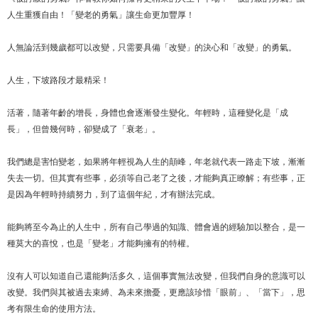
人生重獲自由！「變老的勇氣」讓生命更加豐厚！
人無論活到幾歲都可以改變，只需要具備「改變」的決心和「改變」的勇氣。
人生，下坡路段才最精采！
活著，隨著年齡的增長，身體也會逐漸發生變化。年輕時，這種變化是「成
長」，但曾幾何時，卻變成了「衰老」。
我們總是害怕變老，如果將年輕視為人生的顛峰，年老就代表一路走下坡，漸漸
失去一切。但其實有些事，必須等自己老了之後，才能夠真正瞭解；有些事，正
是因為年輕時持續努力，到了這個年紀，才有辦法完成。
能夠將至今為止的人生中，所有自己學過的知識、體會過的經驗加以整合，是一
種莫大的喜悅，也是「變老」才能夠擁有的特權。
沒有人可以知道自己還能夠活多久，這個事實無法改變，但我們自身的意識可以
改變。我們與其被過去束縛、為未來擔憂，更應該珍惜「眼前」、「當下」，思
考有限生命的使用方法。