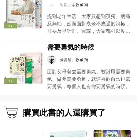
把握當下，就能讓你勇敢變老
阿莉亞蒂
收藏(4)
提到老年生活，大家只想到孤獨、病痛
律師娘／林靜如
及無助，然而面對衰老不應過於消極，
書單
只要及早計劃、籌謀，大家都可以度過
快樂的熟齡生活！這次「銀髮族的快樂
前一陣子，我跟先生去參加了大學同學的告別式，四十歲的我們，第一次覺得，
指南」就推介多本以老年人為主題的書
需要勇氣的時候
死亡靠我們這麼近，以平均壽命來說，我們如果沒有因為意外離世的話，這裡將
籍，讓大家了解銀髮族的需要，積極過
是我們人生的中途點。
有人會說，這個年紀是從上坡折返，即將開始下坡。的確，我明確感覺到體力的
好人生下半場！
藏書貓。
收藏(8)
下降，我和我的伴侶，也開始有一些所謂進入熟齡的病痛，身邊的人漸漸都是比
面對父母老去需要勇氣、被討厭需要勇
自己年輕的夥伴，想法比我們新，頭腦甚至比我們聰明，所謂的中年危機，似乎
氣、做夢需要勇氣，就連喜歡自己也需
迫在眉睫，逼得你非接受、非面對不可。
書單
要勇氣，每個人也有需要勇氣的時候。
我必須承認，這種面對變老的感覺，是讓人不安的，讓人恐懼的，甚至你老是會
想著，你突然走掉怎麼辦？你的伴侶突然走掉怎麼辦？
變老，似乎是人人都不喜歡，卻都不能逃避的事情。
《變老的勇氣》一書的作者告訴我們：「沒有關係！」這一切你慢慢都會找到答
購買此書的人還購買了
案。
年輕的時候，我們自以為能夠掌握一切，我們懷抱著夢想，並認為自己很可能會
實現，然而，走到人生的中途點，你開始懷疑，有些事情你還來得及完成嗎？有
些遺憾，你還來得及彌補嗎？怎麼樣才能讓自己的老年充滿喜悅，不再擔憂呢？