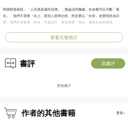
阿德勒曾經說，「人生就是邁向目標」，無論活到幾歲，生命都可以不斷「進
化」。我們不需要「向上」跟別人競爭比較，而是要以「向前」改變現狀為目
標。我們不需要用「扣分」苛責自己，而是要用「加分」激發生命的熱情。
抱著「每一天都是新的開始」的態度生活，接受不完美的自己，喜歡自己真實的
查看完整簡介
樣子，專注在目前想做、有能力去做的事，你會赫然發現，每個人都希望老後能
夠「得到」幸福，但其實活著本身「就是」幸福。
書評
寫書評
作者簡介：
岸見一郎，1956年生於京都，京都大學研究所文學研究系博士課程修畢。曾任教
暫無書評
於京都教育大學教育系、甲南大學文學系、奈良女子大學文學系、京都府醫師會
看護專門學校、京都聖加大肋納高中看護科。
除了專攻西洋古代哲學，尤其是柏拉圖哲學外，1989年起開始研究阿德勒心理
作者的其他書籍
更多>
學，並成為日本阿德勒心理學會認證的諮商心理師以及日本阿德勒心理學會顧
問。