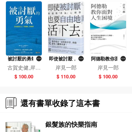
2013年他與古賀史健合著的《被討厭的勇氣》二部曲，各種語文版本已累計銷售
突破350萬冊，並被改編成電視劇和舞台劇。另著有《面對父母老去的勇氣》、
《不教養的勇氣》、《拋開過去，做你喜歡的自己》等多本暢銷書，也在亞洲各
地掀起一股阿德勒心理學風潮。
譯者簡介：
被討厭的勇氣─
即使被討厭，也
阿德勒教你面對
王蘊潔，譯書二十載有餘，愛上探索世界，更鍾情語言世界的探索；熱衷手機遊
─自我啟發之父
要自由地活下去
人生困境－－如
古賀史健,岸見
岸見一郎
岸見一郎
戲，更酷愛文字遊戲。
「阿德勒」的教
──阿德勒的
何面對無法躲避
一郎
$ 100.00
$ 110.00
$ 100.00
導
「勇氣」心理學
的人生課題，減
譯有《解憂雜貨店》、《空洞的十字架》、《哪啊哪啊神去村》、《流》。
少多餘的痛苦，
堅強活下去的心
著有：《譯界天后親授！這樣做，案子永遠接不完》
理學
還有書單收錄了這本書
臉書交流專頁：綿羊的譯心譯意
銀髮族的快樂指南
【推薦序】