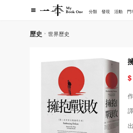
分類
發現
活動
門
歷史
世界歷史
$