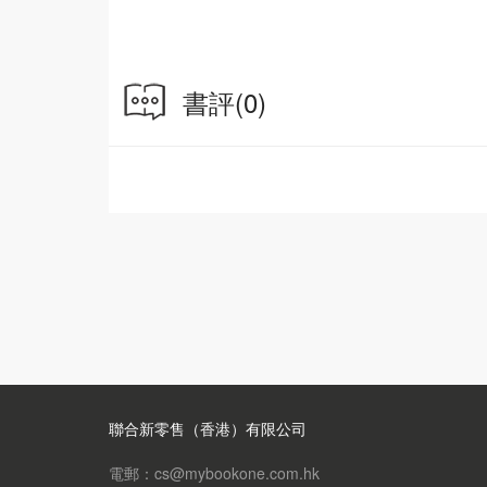
在今天美日同盟逐漸強化的年代，對於戰敗、美
本人而言，「和平與民主」也是在戰後獲得的新
本，直至今日整個太平洋地區，都仍是影響範圍
個鮮明的對照。
書評
(0)
作者簡介：
約翰．道爾
美國麻省理工學院歷史學教授，美國藝術科學院
主要研究領域是近現代日本史和美日關係史，是
他的研究著作多次榮獲包括普立茲獎和美國國家
聯合新零售（香港）有限公司
電郵：cs@mybookone.com.hk