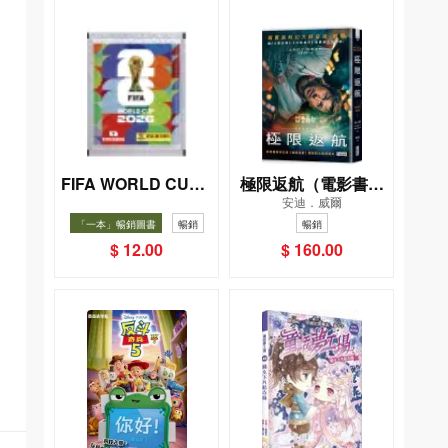
FIFA WORLD CUP 2
極限返航（電影書衣
安迪．威爾
026（Sticker pack
典藏版）（獨家收錄
「一本」暢銷圖書
暢銷
暢銷
貼紙包）
作者訪談）
$ 12.00
$ 160.00