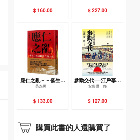
女子的一生
判
$ 160.00
$ 227.00
應仁之亂－－催生日
參勤交代──江戶幕府
吳座勇一
安藤優一郎
本戰國時代的大亂
的統治關鍵
$ 133.00
$ 127.00
購買此書的人還購買了