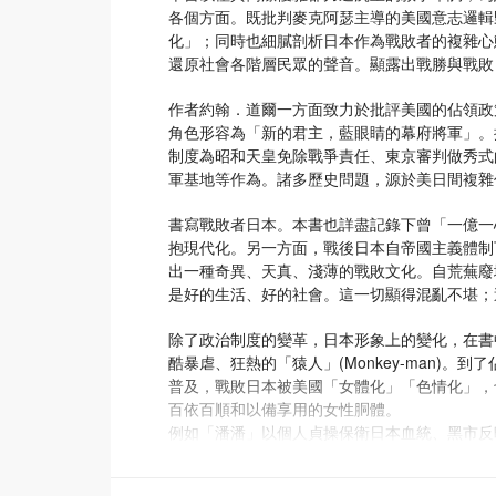
各個方面。既批判麥克阿瑟主導的美國意志邏輯
化」；同時也細膩剖析日本作為戰敗者的複雜心
還原社會各階層民眾的聲音。顯露出戰勝與戰敗
作者約翰．道爾一方面致力於批評美國的佔領政
角色形容為「新的君主，藍眼睛的幕府將軍」。
制度為昭和天皇免除戰爭責任、東京審判做秀式
軍基地等作為。諸多歷史問題，源於美日間複雜
書寫戰敗者日本。本書也詳盡記錄下曾「一億一
抱現代化。另一方面，戰後日本自帝國主義體制
出一種奇異、天真、淺薄的戰敗文化。自荒蕪廢
是好的生活、好的社會。這一切顯得混亂不堪；
除了政治制度的變革，日本形象上的變化，在書
酷暴虐、狂熱的「猿人」(Monkey-man)
普及，戰敗日本被美國「女體化」「色情化」，
百依百順和以備享用的女性胴體。
例如「潘潘」以個人貞操保衛日本血統、黑市反
文化現象作為具體例證，翔實地描寫日本戰敗後