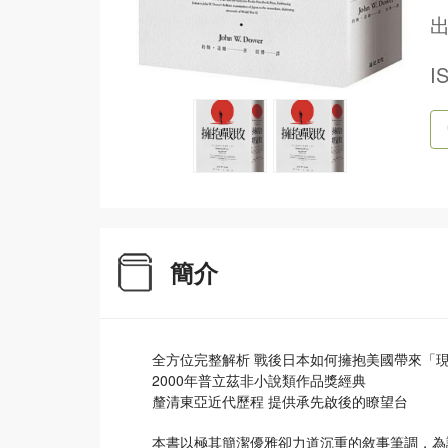
出
I
簡介
全方位完整解析 戰後日本如何擁抱美國帶來「
2000年普立茲非小說類作品獎經典
釐清東亞近代歷程 提供承先啟後的瞭望台
本書以極其簡潔優雅卻力道沉重的敘事筆調，為