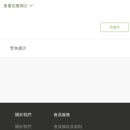
軍佔領經驗是日本部分新民族主義者眼中恥辱的時期；對另一部份日
查看完整簡介
觀念以及理想社會的追尋。美日安保條約所牽動到不單單戰後的日
中。戰勝國與戰敗國交互糾葛的關係，更是台灣於二戰後複雜處境一
寫書評
暫無書評
院士，美國歷史學會委員。
相關領域最重要的學者之一。
圖書獎在內的重要學術獎項。
關於我們
會員服務
關於我們
會員條款及細則