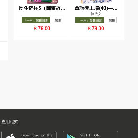
反斗奇兵5（圖畫故事
童話夢工場(40)——
耿啟文
版）
織女下凡結奇緣
「一本」暢銷圖書
暢銷
「一本」暢銷圖書
暢銷
$ 78.00
$ 78.00
應用程式