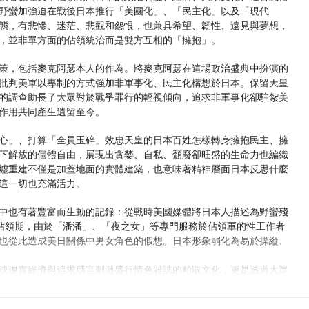
野蠻加強迫在戰後日本推行「美國化」、「民主化」以及「現代
態，有悲慘、迷茫、悲觀和怨恨，也兼具希望、韌性、遠見與夢想，
，並非單方面的佔領統治而是雙方互相的「擁抱」。
策，包括麥克阿瑟本人的作為。將麥克阿瑟在這場政治盛典中扮演的
批判美軍以專制的方式強加非軍事化、民主化構想於日本。保留天皇
的調查助長了大眾對於戰爭罪行的輕視傾向，追求非軍事化卻駐紮美
作用共同產生遺留至今。
心」、打算「全員玉碎」效忠天皇的日本百姓怎樣轉身擁抱民主、擁
下解放的個體自由，展現出貪婪、自私、頹廢卻旺盛的生命力也編織
墟重建不僅是加蓋地面的實體建築，也意味著精神層面日本反思什麼
這一切也充滿活力。
中也有著豐富而生動的記錄：從戰時美國媒體將日本人描述為野蠻殘
。到了佔領期，由於「潘潘」、「夜之女」等專門服務於佔領軍的性工作者
也從此造成美日關係中男女角色的假想。日本形象弱化為易於操縱、
映現實經濟與追求感官刺激盛行情色雜誌的粕取文化，更是透過大眾
的社會風貌景況。