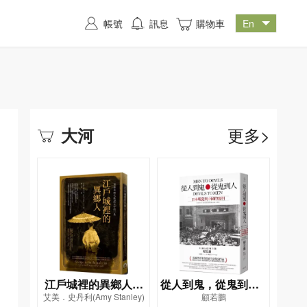
帳號
訊息
購物車
更多>
大河
江戶城裡的異鄉人－
從人到鬼，從鬼到人─
艾美．史丹利(Amy Stanley)
顧若鵬
－一個幕末時代叛逆
─日本戰犯與中國的審