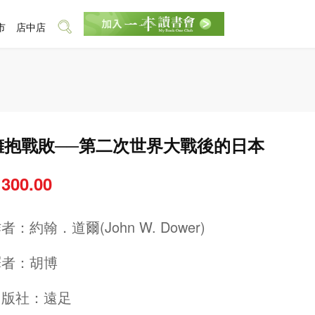
市
店中店
擁抱戰敗──第二次世界大戰後的日本
 300.00
作者：
約翰．道爾(John W. Dower)
譯者：
胡博
出版社：
遠足