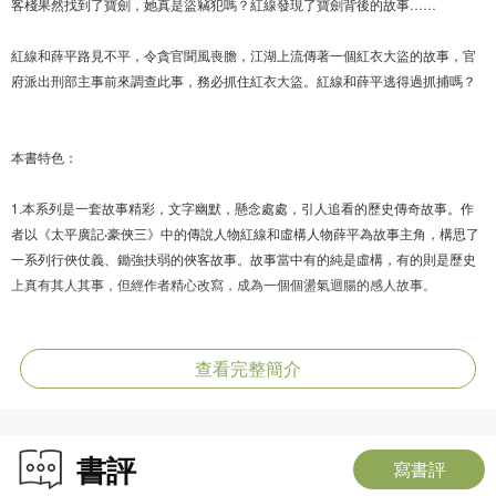
客棧果然找到了寶劍，她真是盜竊犯嗎？紅線發現了寶劍背後的故事……
紅線和薛平路見不平，令貪官聞風喪膽，江湖上流傳著一個紅衣大盜的故事，官
府派出刑部主事前來調查此事，務必抓住紅衣大盜。紅線和薛平逃得過抓捕嗎？
本書特色：
1.本系列是一套故事精彩，文字幽默，懸念處處，引人追看的歷史傳奇故事。作
者以《太平廣記‧豪俠三》中的傳說人物紅線和虛構人物薛平為故事主角，構思了
一系列行俠仗義、鋤強扶弱的俠客故事。故事當中有的純是虛構，有的則是歷史
上真有其人其事，但經作者精心改寫，成為一個個盪氣迴腸的感人故事。
2.故事主題提倡尊重生命，反對戰爭，關愛他人，鋤強扶弱，以德報怨，化解仇
恨等，讓讀者在字裏行間受到品德的薰陶。
查看完整簡介
3.麥曉帆以其一向幽默鬼馬的風格自成一體，其字裏行間的幽默令人常常不由發
笑，其情節的出人意表（出自兒童品性的純真）令人不由讚歎其構思之獨特巧
書評
妙，因此其作品一直受到讀者的追捧。本系列是麥曉帆歇筆兩年後的力作。從寫
寫書評
作技巧來看，是更上了一層樓。