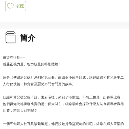
收藏
簡介
俠盜在行動──
感受正義力量、智力較量的特別體驗！
這是《俠盜唐兄妹》系列的第三冊。由四個小故事組成，講述紅線和其兄薛平二
人行俠仗義，和貪官及惡勢力鬥智鬥勇的故事。
紅線和其兄被父親「趕」出府宅後，來到了洛陽城。不想正撞見一起賽馬比賽，
他們得知此地操縱比賽的是一個大財主，紅線最終會採取什麼方法令賽馬者贏得
比賽，懲治大財主呢？
一個五旬婦人被官兵緊緊追趕，他們說她是偷盜寶劍的罪犯，紅線在婦人留宿的