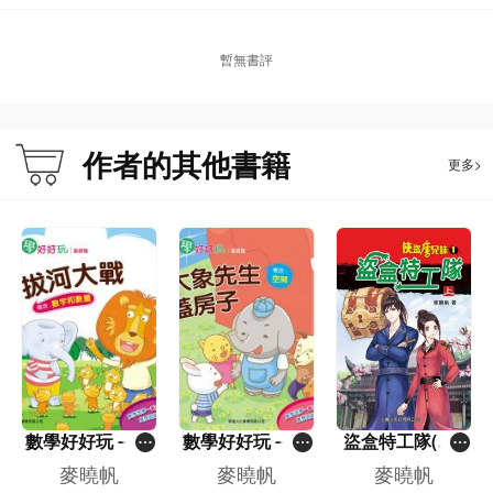
4.本系列的故事背景和人物雖然是古代的，但由於作者善於以輕鬆的文字來敘
暫無書評
述，因此讀來沒有一般歷史故事那種久遠的距離感。故事中既有行俠仗義的元
素，又有推理偵探的元素，相信小讀者反而由此而喜愛讀新歷史小說。
作者的其他書籍
更多>
作者簡介：
麥曉帆，青少年文學作家。作品反映青少年生活，主題積極向上，寫作風格風趣
幽默。十六歲成為報紙兒童故事專欄「欄主」，十七歲開始寫作出版少年長篇小
說。作品曾獲中國冰心圖書獎、中學生好書龍虎榜十大好書、小學生書叢榜十本
好書、教育城十本好讀及兒童好讀等獎項。
個人網址：http://www.makmark.com
數學好好玩－拔
數學好好玩－大
盜盒特工隊(上)
河大戰－數字和
象先生蓋房子－
[俠盜唐兄妹]
麥曉帆
麥曉帆
麥曉帆
數量
空間