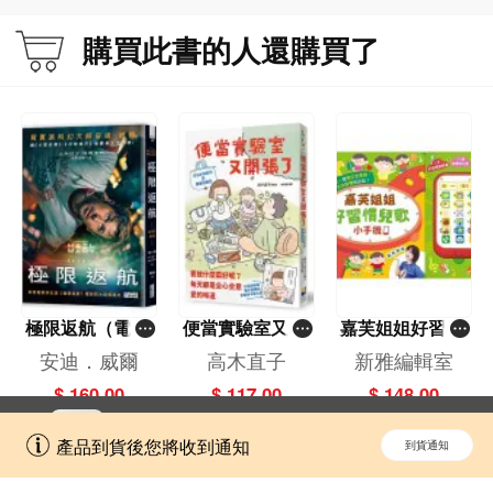
購買此書的人還購買了
極限返航（電影
便當實驗室又開
嘉芙姐姐好習慣
書衣典藏版）
張了——日日和
兒歌小手機
安迪．威爾
高木直子
新雅編輯室
（獨家收錄作者
特別日的菜單挑
$ 160.00
$ 117.00
$ 148.00
訪談）
戰記
立即切換到「一本」手機應用程式，
開啟
產品到貨後您將收到通知
到貨通知
擁抱更全面的購物和文化體驗。