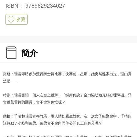
ISBN：
9789629234027
收藏
簡介
突發：瑞雪即將參加流行爵士舞比賽，決賽前一星期，她突然離家出走，理由竟
然是……
特訓：瑞雪害怕一個人在台上跳舞，「蝶舞傳說」全力協助她克服心理障礙。只
會跳芭蕾舞的團員，會不會幫倒忙呢？
動搖：千晴和瑞雪青梅竹馬，兩人情如親生姊妹。在一次女子組聚會中，千晴的
話觸動了小藍和紫柔。紫柔會不會向同伴公開真正的身分呢？
一年前，幾個年輕人為了各自的原因，放棄了芭蕾舞。一年後，他們因著芭蕾舞