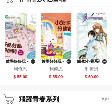
數學好好玩－好
數學好好玩－小
觸‧動心靈系列---
亂好亂的房間－
兔子分餅乾－分
風中的離別曲
利倚恩
利倚恩
利倚恩
排列
類
$ 55.00
$ 55.00
$ 50.00
飛躍青春系列
更多>