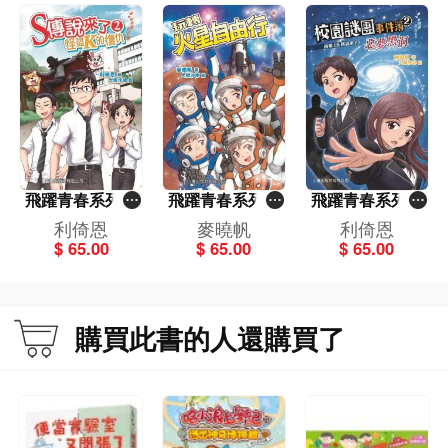
飛躍青春系列－
飛躍青春系列－
飛躍青春系列－
S傳說來了2－怪
玩轉火星自由行
校園謎團事件簿2
利倚恩
麥曉帆
利倚恩
盜K的復仇
_惡夢黑洞
$ 65.00
$ 65.00
$ 65.00
購買此書的人還購買了