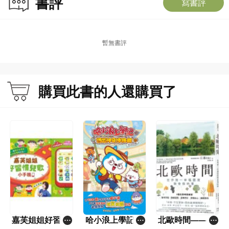
書評
寫書評
暫無書評
購買此書的人還購買了
嘉芙姐姐好習慣
哈小浪上學記(1
北歐時間——世