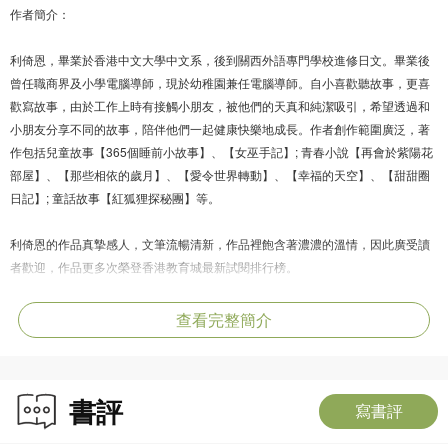
作者簡介：
利倚恩，畢業於香港中文大學中文系，後到關西外語專門學校進修日文。畢業後
曾任職商界及小學電腦導師，現於幼稚園兼任電腦導師。自小喜歡聽故事，更喜
歡寫故事，由於工作上時有接觸小朋友，被他們的天真和純潔吸引，希望透過和
小朋友分享不同的故事，陪伴他們一起健康快樂地成長。作者創作範圍廣泛，著
作包括兒童故事【365個睡前小故事】、【女巫手記】; 青春小說【再會於紫陽花
部屋】、【那些相依的歲月】、【愛令世界轉動】、【幸福的天空】、【甜甜圈
日記】; 童話故事【紅狐狸探秘團】等。
利倚恩的作品真摯感人，文筆流暢清新，作品裡飽含著濃濃的溫情，因此廣受讀
者歡迎，作品更多次榮登香港教育城最新試閱排行榜。
查看完整簡介
書評
寫書評