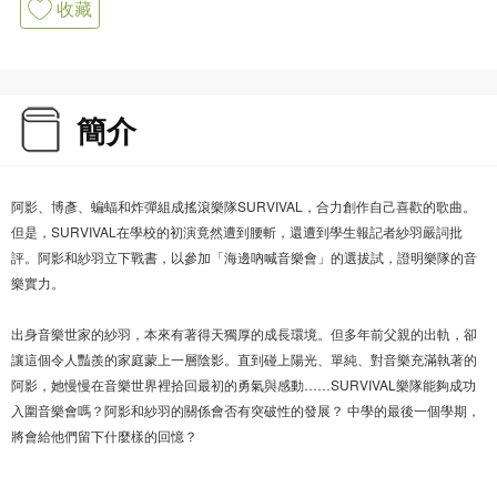
收藏
簡介
阿影、博彥、蝙蝠和炸彈組成搖滾樂隊SURVIVAL，合力創作自己喜歡的歌曲。
但是，SURVIVAL在學校的初演竟然遭到腰斬，還遭到學生報記者紗羽嚴詞批
評。阿影和紗羽立下戰書，以參加「海邊吶喊音樂會」的選拔試，證明樂隊的音
樂實力。
出身音樂世家的紗羽，本來有著得天獨厚的成長環境。但多年前父親的出軌，卻
讓這個令人豔羨的家庭蒙上一層陰影。直到碰上陽光、單純、對音樂充滿執著的
阿影，她慢慢在音樂世界裡拾回最初的勇氣與感動……SURVIVAL樂隊能夠成功
入圍音樂會嗎？阿影和紗羽的關係會否有突破性的發展？ 中學的最後一個學期，
將會給他們留下什麼樣的回憶？