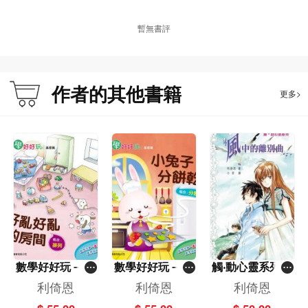
暫無書評
作者的其他書籍
更多>
數學好好玩－好
數學好好玩－小
觸‧動心靈系列---
亂好亂的房間－
兔子分餅乾－分
風中的離別曲
利倚恩
利倚恩
利倚恩
排列
類