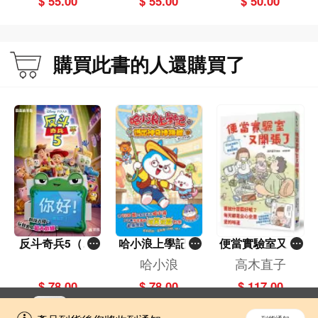
$ 55.00
$ 55.00
$ 50.00
購買此書的人還購買了
反斗奇兵5（圖
哈小浪上學記(1
便當實驗室又開
畫故事版）
3)——逃出神奇
張了——日日和
哈小浪
高木直子
博物館
特別日的菜單挑
$ 78.00
$ 78.00
$ 117.00
戰記
立即切換到「一本」手機應用程式，
開啟