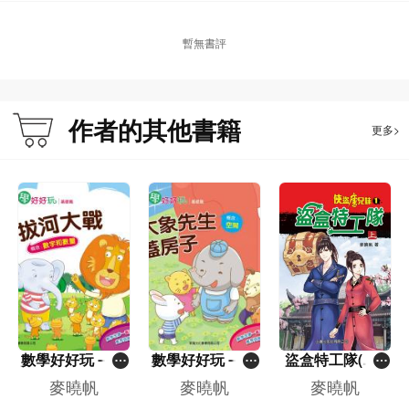
素，又有推理偵探的元素，相信小讀者反而由此而喜愛讀新歷史小說。
暫無書評
作者簡介：
麥曉帆，青少年文學作家。作品反映青少年生活，主題積極向上，寫作風格風趣
作者的其他書籍
更多>
幽默。十六歲成為報紙兒童故事專欄「欄主」，十七歲開始寫作出版少年長篇小
說。作品曾獲中國冰心圖書獎、中學生好書龍虎榜十大好書、小學生書叢榜十本
好書、教育城十本好讀及兒童好讀等獎項。
個人網址：http://www.makmark.com
數學好好玩－拔
數學好好玩－大
盜盒特工隊(上)
河大戰－數字和
象先生蓋房子－
[俠盜唐兄妹]
麥曉帆
麥曉帆
麥曉帆
數量
空間