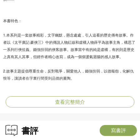
本書特色：
1.本系列是一套故事精彩，文字幽默，懸念處處，引人追看的歷史傳奇故事。作
者以《太平廣記‧豪俠三》中的傳說人物紅線和虛構人物薛平為故事主角，構思了
一系列行俠仗義、鋤強扶弱的俠客故事。故事當中有的純是虛構，有的則是歷史
上真有其人其事，但經作者精心改寫，成為一個個盪氣迴腸的感人故事。
2.故事主題提倡尊重生命，反對戰爭，關愛他人，鋤強扶弱，以德報怨，化解仇
恨等，讓讀者在字裏行間受到品德的薰陶。
3.麥曉帆以其一向幽默鬼馬的風格自成一體，其字裏行間的幽默令人常常不由發
笑，其情節的出人意表（出自兒童品性的純真）令人不由讚歎其構思之獨特巧
查看完整簡介
妙，因此其作品一直受到讀者的追捧。本系列是麥曉帆歇筆兩年後的力作。從寫
作技巧來看，是更上了一層樓。
書評
4.本系列的故事背景和人物雖然是古代的，但由於作者善於以輕鬆的文字來敘
寫書評
述，因此讀來沒有一般歷史故事那種久遠的距離感。故事中既有行俠仗義的元