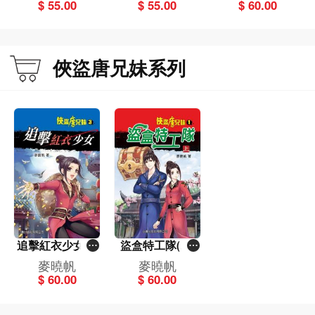
$ 55.00
$ 55.00
$ 60.00
俠盜唐兄妹系列
追擊紅衣少女(3)
盜盒特工隊(上)
[俠盜唐兄妹]
[俠盜唐兄妹]
麥曉帆
麥曉帆
$ 60.00
$ 60.00