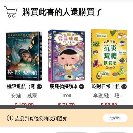
購買此書的人還購買了
極限返航（電影
屁屁偵探讀本(1
吃對日常！抗炎
書衣典藏版）
3)－－對決！怪
減糖飲食法
安迪．威爾
Troll
李融融、段佳
（獨家收錄作者
盜學院（星星
麗,黃梨煜、顧
$ 160.00
$ 71.70
$ 88.00
訪談）
篇）
凱辰
立即切換到「一本」手機應用程式，
開啟
產品到貨後您將收到通知
到貨通知
擁抱更全面的購物和文化體驗。