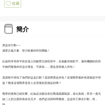
收藏
簡介
俠盜在行動──
感受正義力量、智力較量的特別體驗！
紅線和哥哥薛平終於進入到敵營主帥田府中，在無數侍衛駐守，滿布機關的田府
中她們最後終於盜出寶盒，可誰知……寶盒居然被人掉包！
是誰暗中得知了他們的盜盒計劃？是誰將寶盒掉包？這場戰爭最終有誰能從中得
益？難道這場戰爭是有人在背後刻意挑起的嗎？
戰爭的號角已經吹響，紅線必須親自前往戰場揭露陰謀，道出真相；而另一邊兄
妹二人的父親薛嵩命在旦夕，他們必須與時間賽跑，盜盒特工隊在行動，快，
快……