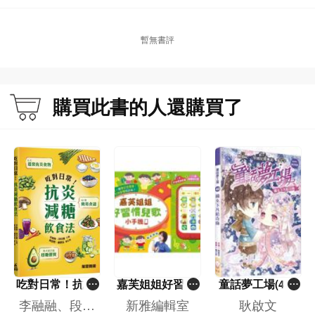
暫無書評
購買此書的人還購買了
吃對日常！抗炎
嘉芙姐姐好習慣
童話夢工場(40)
減糖飲食法
兒歌小手機
——織女下凡結
李融融、段佳
新雅編輯室
耿啟文