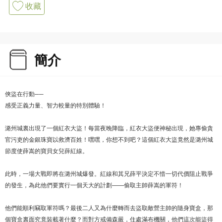
收藏
簡介
俠盜在行動──
感受正義力量、智力較量的特別體驗！
潞州城裏出現了一個紅衣大盜！每當夜晚降臨，紅衣大盜便神秘出現，她專偷貪
官污吏的金銀珠寶以救濟百姓！嘿嘿，你想不到吧？這個紅衣大盜竟然是潞州城
節度使薛嵩的寶貝女兒薛紅線。
此時，一場大戰即將在潞州城爆發。紅線和其兄薛平決定不惜一切代價阻止戰爭
的發生，為此他們要實行一個天大的計劃——偷取主帥薛嵩的軍符！
他們能順利竊取軍符嗎？最後二人又為什麼轉而去盜取敵營主帥的隨身寶盒，那
個寶盒裏面究竟裝載著什麼？而對方戒備森嚴，住處滿布機關，他們這次能盜得