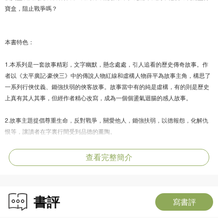
寶盒，阻止戰爭嗎？
本書特色：
1.本系列是一套故事精彩，文字幽默，懸念處處，引人追看的歷史傳奇故事。作
者以《太平廣記‧豪俠三》中的傳說人物紅線和虛構人物薛平為故事主角，構思了
一系列行俠仗義、鋤強扶弱的俠客故事。故事當中有的純是虛構，有的則是歷史
上真有其人其事，但經作者精心改寫，成為一個個盪氣迴腸的感人故事。
2.故事主題提倡尊重生命，反對戰爭，關愛他人，鋤強扶弱，以德報怨，化解仇
恨等，讓讀者在字裏行間受到品德的薰陶。
3.麥曉帆以其一向幽默鬼馬的風格自成一體，其字裏行間的幽默令人常常不由發
查看完整簡介
笑，其情節的出人意表（出自兒童品性的純真）令人不由讚歎其構思之獨特巧
妙，因此其作品一直受到讀者的追捧。本系列是麥曉帆歇筆兩年後的力作。從寫
作技巧來看，是更上了一層樓。
書評
寫書評
4.本系列的故事背景和人物雖然是古代的，但由於作者善於以輕鬆的文字來敘