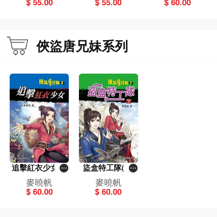
$ 55.00
$ 55.00
$ 60.00
俠盜唐兄妹系列
追擊紅衣少女(3)
盜盒特工隊(下)
[俠盜唐兄妹]
[俠盜唐兄妹]
麥曉帆
麥曉帆
$ 60.00
$ 60.00