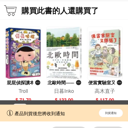
購買此書的人還購買了
屁屁偵探讀本(1
北歐時間——世
便當實驗室又開
3)－－對決！怪
界第一幸福國度
張了——日日和
Troll
日暮Inko
高木直子
盜學院（星星
教會我的事
特別日的菜單挑
$ 71.70
$ 133.00
$ 117.00
篇）
戰記
立即切換到「一本」手機應用程式，
開啟
產品到貨後您將收到通知
到貨通知
擁抱更全面的購物和文化體驗。