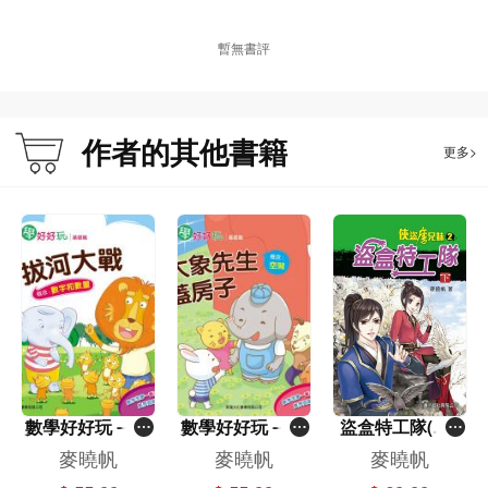
述，因此讀來沒有一般歷史故事那種久遠的距離感。故事中既有行俠仗義的元
素，又有推理偵探的元素，相信小讀者反而由此而喜愛讀新歷史小說。
暫無書評
作者簡介：
作者的其他書籍
更多>
麥曉帆，青少年文學作家。作品反映青少年生活，主題積極向上，寫作風格風趣
幽默。十六歲成為報紙兒童故事專欄「欄主」，十七歲開始寫作出版少年長篇小
說。作品曾獲中國冰心圖書獎、中學生好書龍虎榜十大好書、小學生書叢榜十本
好書、教育城十本好讀及兒童好讀等獎項。
個人網址：http://www.makmark.com
數學好好玩－拔
數學好好玩－大
盜盒特工隊(下)
河大戰－數字和
象先生蓋房子－
[俠盜唐兄妹]
麥曉帆
麥曉帆
麥曉帆
數量
空間