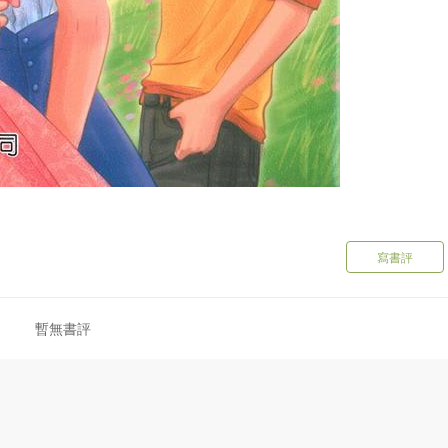
寫書評
暫無書評