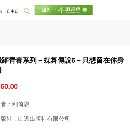
市
店中店
飛躍青春系列－蝶舞傳說6－只想留在你身
邊
 60.00
作者：
利倚恩
出版社：
山邊出版社有限公司