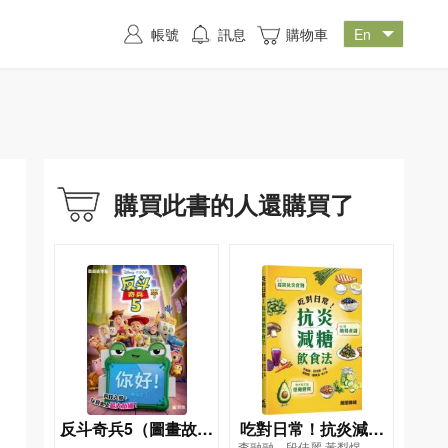
帳號
訊息
購物車
購買此書的人還購買了
反斗奇兵5（圖畫故事
吃對日常！抗炎減糖
李融融、段佳麗,黃梨煜、顧