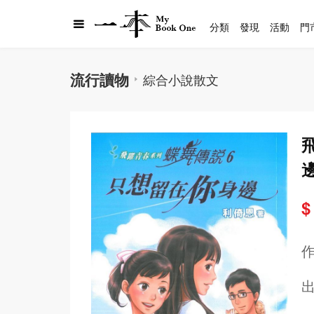
分類
發現
活動
門
流行讀物
綜合小說散文
$