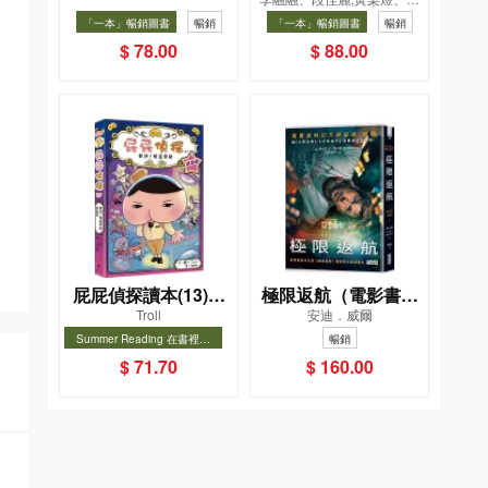
版）
飲食法
凱辰
「一本」暢銷圖書
暢銷
「一本」暢銷圖書
暢銷
$ 78.00
$ 88.00
屁屁偵探讀本(13)－
極限返航（電影書衣
Troll
安迪．威爾
－對決！怪盜學院
典藏版）（獨家收錄
Summer Reading 在書裡度
暢銷
（星星篇）
作者訪談）
夏, Cool Down, Read On!-精
暢銷
$ 71.70
$ 160.00
選圖書67折