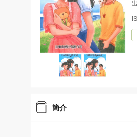
出
I
簡介