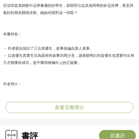
石塏琪是老師眼中品學兼優的好學生，卻因而引起其他同學的妒忌排擠，甚至與
最好的朋友關係決裂。她如何面對這一切呢？
本書特色：
－ 作者親自採訪了三位資優生，故事改編自真人真事。
－ 以資優生真實生活為題材的故事坊間少見，讀者能明白到資優生也需要付出努
力才能獲得成功，從中獲得積極向上的正能量。
作者簡介：
君比，原名馮忻忻，美國俄勒崗大學藝術系畢業，曾任職中學教師多年，著作90
餘本，獲獎著作30本，包括小說系列《穿越時Home》、《港孩心語》、《叛逆
查看完整簡介
歲月》、《叛逆青春》、和《奮進少年》。
君比七度在香港教育城「十本好讀」選舉中當選「我最喜愛的作家」，並多次在
書評
「中學生好書龍虎榜」和「書叢榜十本好書」選舉中獲選為「最受中學生歡迎作
寫書評