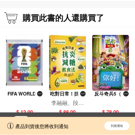
購買此書的人還購買了
FIFA WORLD C
吃對日常！抗炎
反斗奇兵5（圖
UP 2026（Stick
減糖飲食法
畫故事版）
李融融、段佳
er pack 貼紙
麗,黃梨煜、顧
$ 12.00
$ 88.00
$ 78.00
包）
凱辰
立即切換到「一本」手機應用程式，
開啟
產品到貨後您將收到通知
到貨通知
擁抱更全面的購物和文化體驗。