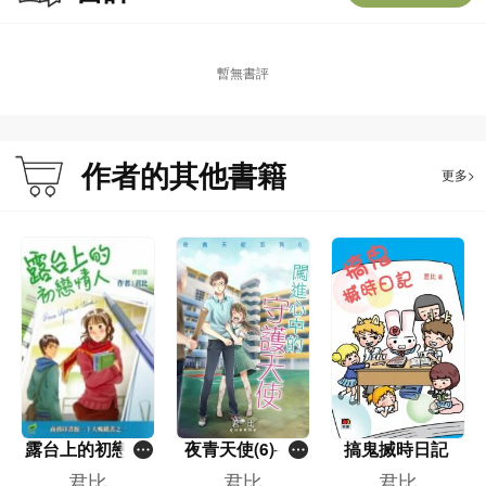
家」和「小學生最喜愛的作家」。君比經常在中、小學、教育學院及公共圖書館
擔任閱讀、寫作及親子閱讀講座的講者，主持過七百多場講座，並在香港資優教
育學苑和多間中、小學教授小說創作。
暫無書評
作者的其他書籍
更多>
露台上的初戀情
夜青天使(6)──
搞鬼搣時日記
人（第七版）
闖進心中的守護
君比
君比
君比