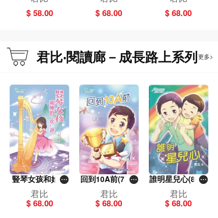
天使
$ 58.00
$ 68.00
$ 68.00
君比‧閱讀廊－成長路上系列
更多>
豎琴女孩和她的
回到10A前(7)[君
誰明星兒心(8)[君
「虎」爸(5)[君
比‧閱讀廊－成長
比‧閱讀廊－成長
君比
君比
君比
比‧閱讀廊－成長
路上系列]
路上系列]
$ 68.00
$ 68.00
$ 68.00
路上系列]