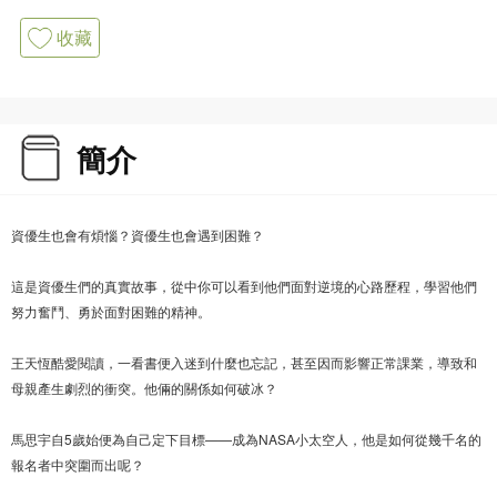
收藏
簡介
資優生也會有煩惱？資優生也會遇到困難？
這是資優生們的真實故事，從中你可以看到他們面對逆境的心路歷程，學習他們
努力奮鬥、勇於面對困難的精神。
王天恆酷愛閱讀，一看書便入迷到什麼也忘記，甚至因而影響正常課業，導致和
母親產生劇烈的衝突。他倆的關係如何破冰？
馬思宇自5歲始便為自己定下目標——成為NASA小太空人，他是如何從幾千名的
報名者中突圍而出呢？