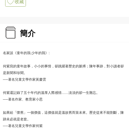
收藏
簡介
名家談《童年的我‧少年的我》:
何紫寫的童年故事，小小的事情，卻跳躍著歷史的脈搏；陳年事跡，對小讀者卻
是新聞和珍聞。
──著名兒童文學作家黃慶雲
何紫還記錄了五十年代的溫厚人際感情……淡淡的卻一生難忘。
──著名作家、教育家小思
如果給「懷舊」一個價值，這價值就是溫故舊而策未來。歷史從來不能割斷，陳
跡未必就是老套。
──著名兒童文學作家何紫