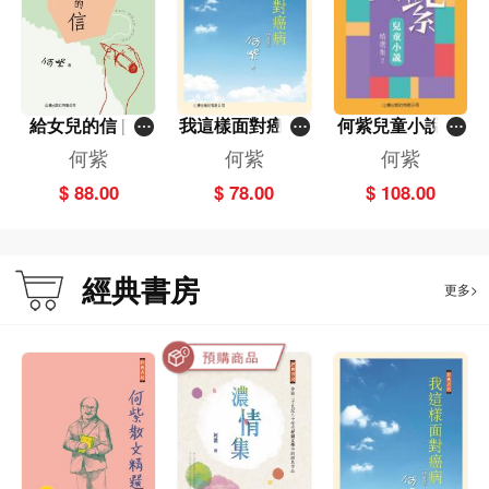
給女兒的信 [經
我這樣面對癌病-
何紫兒童小說精
典書房]
經典書房
選集2
何紫
何紫
何紫
$ 88.00
$ 78.00
$ 108.00
經典書房
更多>