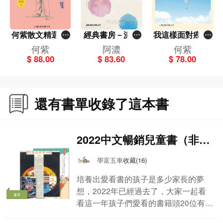
何紫散文精選集-
經典書房－濃情
我這樣面對癌病-
經典書房
集
經典書房
何紫
阿濃
何紫
$ 88.00
$ 83.60
$ 78.00
還有書單收錄了這本書
2022中文暢銷兒童書（非系
列書）Top 20
學富五車
收藏(16)
培養出愛看書的孩子是多少家長的夢
想，2022年已經過去了，大家一起看
書單
看這一年孩子們愛看的書籍頭20位有哪
些？！