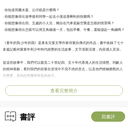
· 你知道荷蘭水蓋、公仔紙是什麼嗎？
· 你能想像得出放學後和同學一起去小溪追逐蝌蚪的快樂嗎？
· 你能想像得出四、五歲的小人兒，獨自在汽車底躲空襲是怎樣的情景嗎？
· 你能想像得出怎樣可以用五角錢過一天，包括早餐、午餐，還能儲起一角錢嗎？
《童年的我‧少年的我》是著名兒童文學作家何紫自傳式的作品，書中收錄了七十
多篇記載何紫童年和少年時代經歷的生活故事，文字清新活潑，內容感人至深。
從這些故事中，我們可以窺見二十世紀四、五十年代香港人的生活情態、同齡人
的精神風貌，看到我們的前輩在逆境中不屈不撓的意志，以及他們積極樂觀的人
生態度，並由此而獲得有益的啟示。
查看完整簡介
書評
寫書評