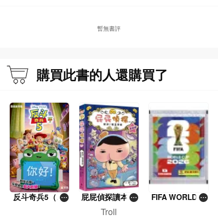
暫無書評
購買此書的人還購買了
反斗奇兵5（圖
屁屁偵探讀本(1
FIFA WORLD C
畫故事版）
3)－－對決！怪
UP 2026（Stick
Troll