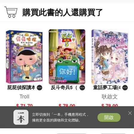
購買此書的人還購買了
屁屁偵探讀本(1
反斗奇兵5（圖
童話夢工場(40)
3)－－對決！怪
畫故事版）
——織女下凡結
Troll
耿啟文
盜學院（星星
奇緣
$ 71.70
$ 78.00
$ 78.00
篇）
立即切換到「一本」手機應用程式，
開啟
擁抱更全面的購物和文化體驗。