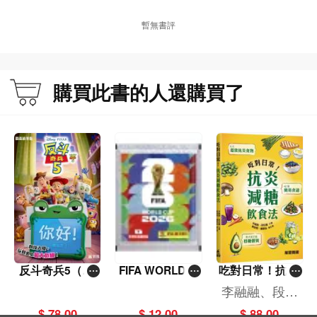
暫無書評
購買此書的人還購買了
反斗奇兵5（圖
FIFA WORLD C
吃對日常！抗炎
畫故事版）
UP 2026（Stick
減糖飲食法
李融融、段佳
er pack 貼紙
麗,黃梨煜、顧
$ 78.00
$ 12.00
$ 88.00